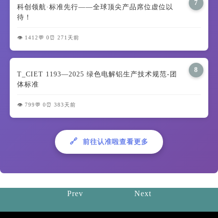
7
科创领航·标准先行——全球顶尖产品席位虚位以
待！
👁️ 1412
💬 0
⏰ 271天前
8
T_CIET 1193—2025 绿色电解铝生产技术规范-团
体标准
👁️ 799
💬 0
⏰ 383天前
🔗
前往认准啦查看更多
Prev
Next