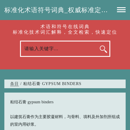
标准化术语符号词典_权威标准定义_专业词汇查询-认准啦（RenZhunLa.com）
术语和符号在线词典
标准化技术词汇解释，全文检索，快速定位
条目
/ 粘结石膏 GYPSUM BINDERS
粘结石膏 gypsum binders
以建筑石膏作为主要胶凝材料，与骨料、填料及外加剂所组成
的室内用砂浆。