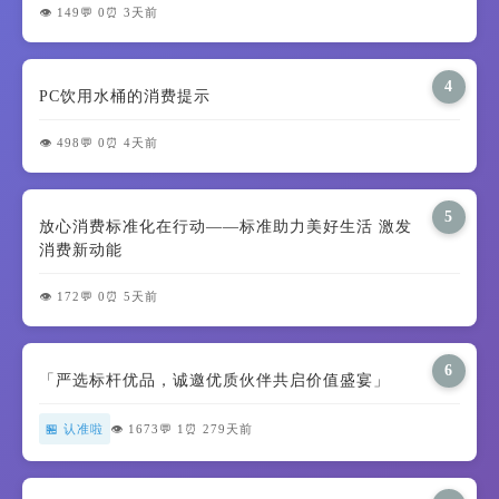
👁️ 149
💬 0
⏰ 3天前
4
PC饮用水桶的消费提示
👁️ 498
💬 0
⏰ 4天前
5
放心消费标准化在行动——标准助力美好生活 激发
消费新动能
👁️ 172
💬 0
⏰ 5天前
6
「严选标杆优品，诚邀优质伙伴共启价值盛宴」
🏪 认准啦
👁️ 1673
💬 1
⏰ 279天前