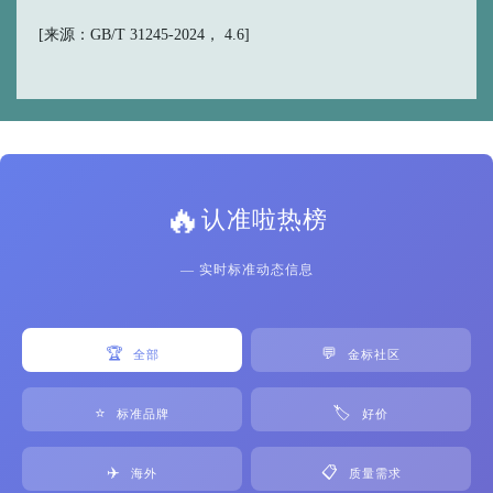
[来源：GB/T 31245-2024， 4.6]
🔥
认准啦热榜
— 实时标准动态信息
🏆
💬
全部
金标社区
⭐
🏷️
标准品牌
好价
✈️
📋
海外
质量需求