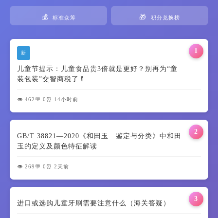
💰
🎁
标准众筹
积分兑换榜
1
新
儿童节提示：儿童食品贵3倍就是更好？别再为“童
装包装”交智商税了🍼
👁️ 462
💬 0
⏰ 14小时前
2
GB/T 38821—2020《和田玉 鉴定与分类》中和田
玉的定义及颜色特征解读
👁️ 269
💬 0
⏰ 2天前
3
进口或选购儿童牙刷需要注意什么（海关答疑）