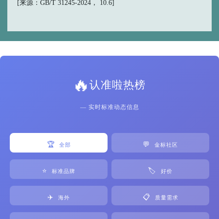
[来源：GB/T 31245-2024， 10.6]
🔥
认准啦热榜
— 实时标准动态信息
🏆
💬
全部
金标社区
⭐
🏷️
标准品牌
好价
✈️
📋
海外
质量需求