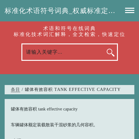
标准化术语符号词典_权威标准定义_专业词汇查询-认准啦（RenZhunLa.com）
术语和符号在线词典
标准化技术词汇解释，全文检索，快速定位
条目
/ 罐体有效容积 TANK EFFECTIVE CAPACITY
罐体有效容积 tank effective capacity
车辆罐体额定装载散装干混砂浆的几何容积。