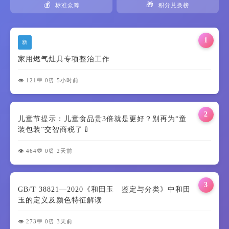
💰
🎁
标准众筹
积分兑换榜
1
新
家用燃气灶具专项整治工作
👁️ 121
💬 0
⏰ 5小时前
2
儿童节提示：儿童食品贵3倍就是更好？别再为“童
装包装”交智商税了🍼
👁️ 464
💬 0
⏰ 2天前
3
GB/T 38821—2020《和田玉 鉴定与分类》中和田
玉的定义及颜色特征解读
👁️ 273
💬 0
⏰ 3天前