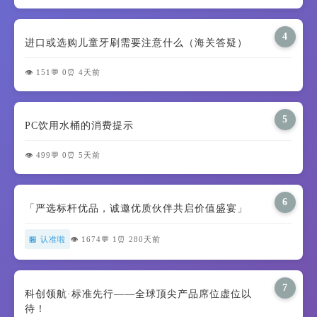
4
进口或选购儿童牙刷需要注意什么（海关答疑）
👁️ 151
💬 0
⏰ 4天前
5
PC饮用水桶的消费提示
👁️ 499
💬 0
⏰ 5天前
6
「严选标杆优品，诚邀优质伙伴共启价值盛宴」
🏪 认准啦
👁️ 1674
💬 1
⏰ 280天前
7
科创领航·标准先行——全球顶尖产品席位虚位以
待！