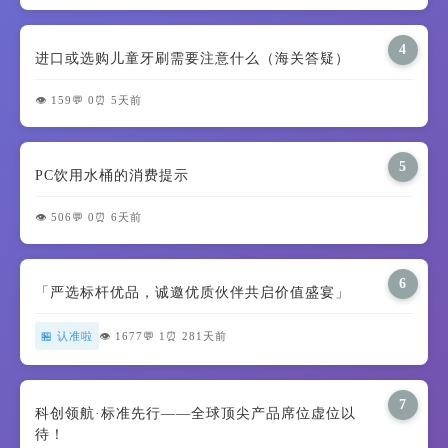
4
进口或选购儿童牙刷需要注意什么（海关答疑）
👁️ 159
💬 0
⏰ 5天前
5
PC饮用水桶的消费提示
👁️ 506
💬 0
⏰ 6天前
6
「严选标杆优品，诚邀优质伙伴共启价值盛宴」
🏪 认准啦
👁️ 1677
💬 1
⏰ 281天前
7
科创领航·标准先行——全球顶尖产品席位虚位以
待！