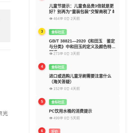
儿童节提示：儿童食品贵3倍就是更
好？别再为“童装包装”交智商税了🍼
👁 464
💬 0
⏰ 2天前
留
3
金标社区
GB/T 38821—2020《和田玉 鉴定
与分类》中和田玉的定义及颜色特征
解读
👁 273
💬 0
⏰ 3天前
4
金标社区
进口或选购儿童牙刷需要注意什么
（海关答疑）
👁 152
💬 0
⏰ 4天前
5
金标社区
PC饮用水桶的消费提示
京光
👁 499
💬 0
⏰ 5天前
6
好价