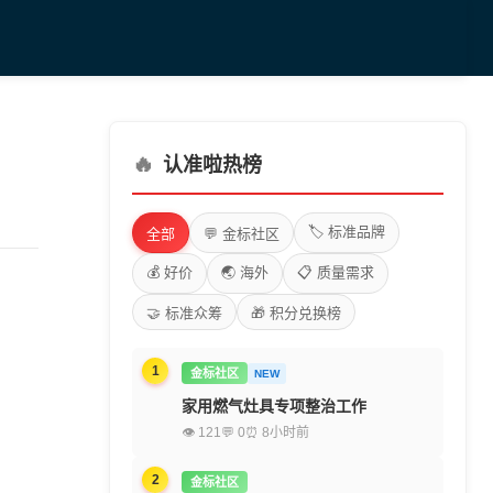
🔥
认准啦热榜
🏷️ 标准品牌
全部
💬 金标社区
💰 好价
🌏 海外
📋 质量需求
🤝 标准众筹
🎁 积分兑换榜
1
金标社区
NEW
家用燃气灶具专项整治工作
👁 121
💬 0
⏰ 8小时前
2
金标社区