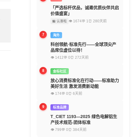
「严选标杆优品，诚邀优质伙伴共启
价值盛宴」
留
👁 1674
💬 1
⏰ 280天前
🏪 认准啦
7
海外
科创领航·标准先行——全球顶尖产
品席位虚位以待！
👁 1412
💬 0
⏰ 272天前
8
金标社区
放心消费标准化在行动——标准助力
美好生活 激发消费新动能
👁 174
💬 0
⏰ 6天前
9
标准品牌
T_CIET 1193—2025 绿色电解铝生
产技术规范-团体标准
👁 799
💬 0
⏰ 384天前