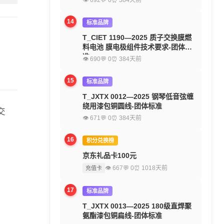
👁 692
💬 0
⏰ 384天前
14
标准品牌
T_CIET 1190—2025 质子交换膜燃
料电池 膜电极组件技术要求-团体标
准
👁 690
💬 0
⏰ 384天前
15
标准品牌
T_JXTX 0012—2025 钢琴低音弦缠
绕用漆包铜圆线-团体标准
交
👁 671
💬 0
⏰ 384天前
16
积分兑换榜
京东礼品卡100元
👁 667
💬 0
⏰ 1018天前
充值卡
17
标准品牌
T_JXTX 0013—2025 180级直焊聚
氨酯漆包铜扁线-团体标准