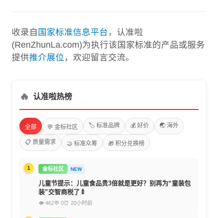
收录自
国家标准信息平台
，认准啦
(RenZhunLa.com)为执行该国家标准的产品或服务
提供
推介展位
，欢迎留言交流。
🔥
认准啦热榜
🏷️ 标准品牌
💰 好价
🌏 海外
全部
💬 金标社区
📋 质量需求
🤝 标准众筹
🎁 积分兑换榜
1
金标社区
NEW
儿童节提示：儿童食品贵3倍就是更好？别再为“童装包
装”交智商税了🍼
👁 462
💬 0
⏰ 20小时前