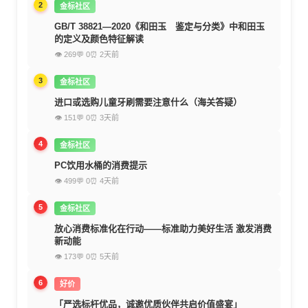
2
金标社区
GB/T 38821—2020《和田玉 鉴定与分类》中和田玉
的定义及颜色特征解读
👁 269
💬 0
⏰ 2天前
3
金标社区
进口或选购儿童牙刷需要注意什么（海关答疑）
👁 151
💬 0
⏰ 3天前
4
金标社区
PC饮用水桶的消费提示
👁 499
💬 0
⏰ 4天前
5
金标社区
放心消费标准化在行动——标准助力美好生活 激发消费
新动能
👁 173
💬 0
⏰ 5天前
6
好价
「严选标杆优品，诚邀优质伙伴共启价值盛宴」