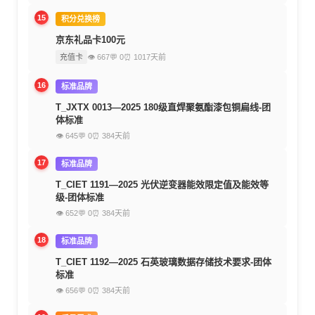
15
积分兑换榜
京东礼品卡100元
充值卡
👁 667
💬 0
⏰ 1017天前
16
标准品牌
T_JXTX 0013—2025 180级直焊聚氨酯漆包铜扁线-团
体标准
👁 645
💬 0
⏰ 384天前
17
标准品牌
T_CIET 1191—2025 光伏逆变器能效限定值及能效等
级-团体标准
👁 652
💬 0
⏰ 384天前
18
标准品牌
T_CIET 1192—2025 石英玻璃数据存储技术要求-团体
标准
👁 656
💬 0
⏰ 384天前