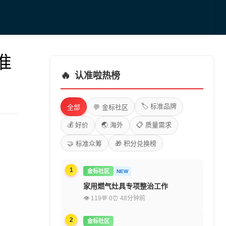
准
🔥
认准啦热榜
🏷️ 标准品牌
全部
💬 金标社区
💰 好价
🌏 海外
📋 质量需求
🤝 标准众筹
🎁 积分兑换榜
1
金标社区
NEW
家用燃气灶具专项整治工作
👁 119
💬 0
⏰ 48分钟前
2
金标社区