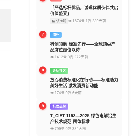
「严选标杆优品，诚邀优质伙伴共启
价值盛宴」
留
👁 1674
💬 1
⏰ 280天前
🏪 认准啦
7
海外
科创领航·标准先行——全球顶尖产
品席位虚位以待！
👁 1412
💬 0
⏰ 272天前
8
金标社区
放心消费标准化在行动——标准助力
美好生活 激发消费新动能
👁 174
💬 0
⏰ 6天前
9
标准品牌
T_CIET 1193—2025 绿色电解铝生
产技术规范-团体标准
👁 799
💬 0
⏰ 384天前