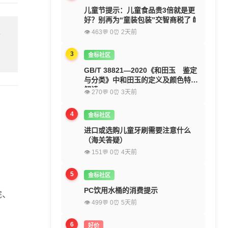
儿童节提示：儿童食品贵3倍就是更
好？别再为“童装包装”交智商税了🍼
👁 463
💬 0
⏰ 2天前
留
3
金标社区
GB/T 38821—2020《和田玉 鉴定
与分类》中和田玉的定义及颜色特征
解读
👁 270
💬 0
⏰ 3天前
4
金标社区
进口或选购儿童牙刷需要注意什么
（海关答疑）
👁 151
💬 0
⏰ 4天前
5
金标社区
PC饮用水桶的消费提示
院、
👁 499
💬 0
⏰ 5天前
6
好价