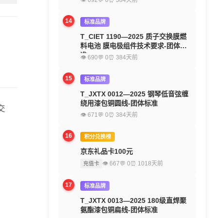
👁 692
💬 0
⏰ 384天前
14
标准品牌
T_CIET 1190—2025 质子交换膜燃
料电池 膜电极组件技术要求-团体标
准
👁 690
💬 0
⏰ 384天前
15
标准品牌
T_JXTX 0012—2025 钢琴低音弦缠
绕用漆包铜圆线-团体标准
交
👁 671
💬 0
⏰ 384天前
16
积分兑换榜
京东礼品卡100元
👁 667
💬 0
⏰ 1018天前
充值卡
17
标准品牌
T_JXTX 0013—2025 180级直焊聚
氨酯漆包铜扁线-团体标准