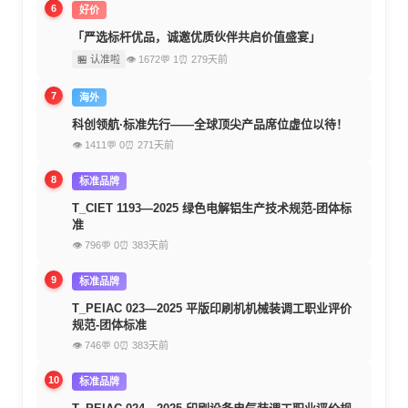
6
好价
「严选标杆优品，诚邀优质伙伴共启价值盛宴」
🏪 认准啦
👁 1672
💬 1
⏰ 279天前
7
海外
科创领航·标准先行——全球顶尖产品席位虚位以待！
👁 1411
💬 0
⏰ 271天前
8
标准品牌
T_CIET 1193—2025 绿色电解铝生产技术规范-团体标
准
👁 796
💬 0
⏰ 383天前
9
标准品牌
T_PEIAC 023—2025 平版印刷机机械装调工职业评价
规范-团体标准
👁 746
💬 0
⏰ 383天前
10
标准品牌