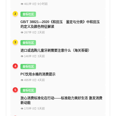
👁 461
💬 0
⏰ 9小时前
2
金标社区
GB/T 38821—2020《和田玉 鉴定与分类》中和田玉
的定义及颜色特征解读
👁 267
💬 0
⏰ 2天前
3
金标社区
进口或选购儿童牙刷需要注意什么（海关答疑）
👁 146
💬 0
⏰ 3天前
4
金标社区
PC饮用水桶的消费提示
👁 495
💬 0
⏰ 4天前
5
金标社区
放心消费标准化在行动——标准助力美好生活 激发消费
新动能
👁 170
💬 0
⏰ 5天前