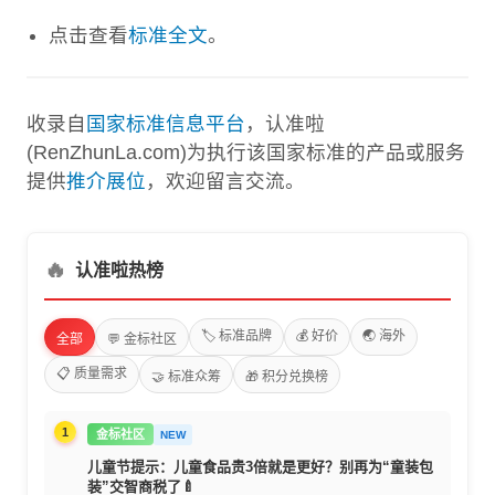
点击查看
标准全文
。
收录自
国家标准信息平台
，认准啦
(RenZhunLa.com)为执行该国家标准的产品或服务
提供
推介展位
，欢迎留言交流。
🔥
认准啦热榜
🏷️ 标准品牌
💰 好价
🌏 海外
全部
💬 金标社区
📋 质量需求
🤝 标准众筹
🎁 积分兑换榜
1
金标社区
NEW
儿童节提示：儿童食品贵3倍就是更好？别再为“童装包
装”交智商税了🍼