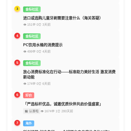
3
金标社区
进口或选购儿童牙刷需要注意什么（海关答疑）
👁 151
💬 0
⏰ 3天前
4
金标社区
PC饮用水桶的消费提示
👁 499
💬 0
⏰ 4天前
5
金标社区
放心消费标准化在行动——标准助力美好生活 激发消费
新动能
👁 174
💬 0
⏰ 6天前
6
好价
「严选标杆优品，诚邀优质伙伴共启价值盛宴」
🏪 认准啦
👁 1674
💬 1
⏰ 280天前
7
海外