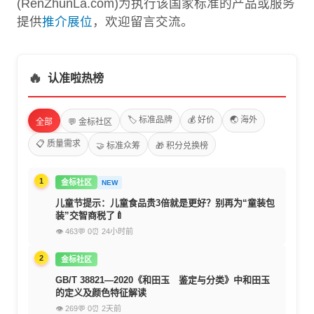
(RenZhunLa.com)为执行该国家标准的产品或服务
提供
推介展位
，欢迎留言交流。
🔥
认准啦热榜
🏷️ 标准品牌
💰 好价
🌏 海外
全部
💬 金标社区
📋 质量需求
🤝 标准众筹
🎁 积分兑换榜
1
金标社区
NEW
儿童节提示：儿童食品贵3倍就是更好？别再为“童装包
装”交智商税了🍼
👁 463
💬 0
⏰ 24小时前
2
金标社区
GB/T 38821—2020《和田玉 鉴定与分类》中和田玉
的定义及颜色特征解读
👁 269
💬 0
⏰ 2天前