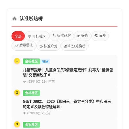
🔥
认准啦热榜
🏷️ 标准品牌
💰 好价
🌏 海外
全部
💬 金标社区
📋 质量需求
🤝 标准众筹
🎁 积分兑换榜
1
金标社区
NEW
儿童节提示：儿童食品贵3倍就是更好？别再为“童装包
装”交智商税了🍼
👁 463
💬 0
⏰ 23小时前
2
金标社区
GB/T 38821—2020《和田玉 鉴定与分类》中和田玉
的定义及颜色特征解读
👁 269
💬 0
⏰ 2天前
3
金标社区