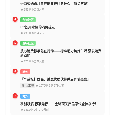
进口或选购儿童牙刷需要注意什么（海关答疑）
👁 151
💬 0
⏰ 3天前
4
金标社区
PC饮用水桶的消费提示
👁 499
💬 0
⏰ 4天前
5
金标社区
放心消费标准化在行动——标准助力美好生活 激发消费
新动能
👁 173
💬 0
⏰ 5天前
6
好价
「严选标杆优品，诚邀优质伙伴共启价值盛宴」
🏪 认准啦
👁 1673
💬 1
⏰ 279天前
7
海外
科创领航·标准先行——全球顶尖产品席位虚位以待！
👁 1412
💬 0
⏰ 272天前