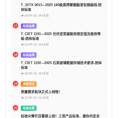
T_JXTX 0013—2025 180级直焊聚氨酯漆包铜扁线-团
体标准
👁 645
💬 0
⏰ 384天前
17
标准品牌
T_CIET 1191—2025 光伏逆变器能效限定值及能效等
级-团体标准
👁 652
💬 0
⏰ 384天前
18
标准品牌
T_CIET 1192—2025 石英玻璃数据存储技术要求-团体
标准
👁 656
💬 0
⏰ 384天前
19
质量需求
质量需求板块正式上线啦！
👁 372
💬 0
⏰ 251天前
20
标准众筹
标准众筹栏目重磅上线！工贸产品标准，邀你共定未