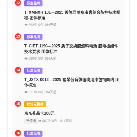
12
标准品牌
T_XMNXH 131—2025 设施西瓜病虫害综合防控技术规
程-团体标准
👁 692
💬 0
⏰ 384天前
13
标准品牌
T_CIET 1190—2025 质子交换膜燃料电池 膜电极组件
技术要求-团体标准
👁 690
💬 0
⏰ 384天前
14
标准品牌
T_JXTX 0012—2025 钢琴低音弦缠绕用漆包铜圆线-团
体标准
👁 671
💬 0
⏰ 384天前
15
积分兑换榜
京东礼品卡100元
充值卡
👁 667
💬 0
⏰ 1017天前
16
标准品牌