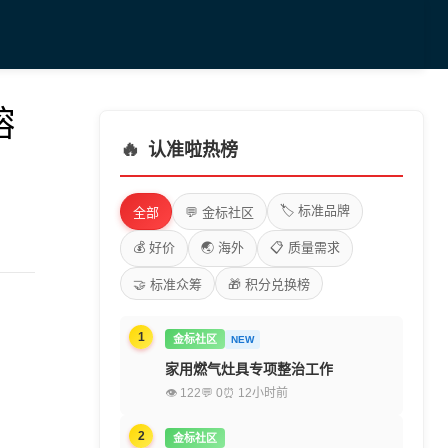
熔
🔥
认准啦热榜
🏷️ 标准品牌
全部
💬 金标社区
💰 好价
🌏 海外
📋 质量需求
🤝 标准众筹
🎁 积分兑换榜
1
金标社区
NEW
家用燃气灶具专项整治工作
👁 122
💬 0
⏰ 12小时前
2
金标社区