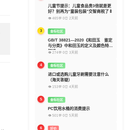
儿童节提示：儿童食品贵3倍就是更
好？别再为“童装包装”交智商税了🍼
👁 465
💬 0
⏰ 2天前
3
金标社区
留
GB/T 38821—2020《和田玉 鉴定
与分类》中和田玉的定义及颜色特征
解读
👁 274
💬 0
⏰ 3天前
4
金标社区
进口或选购儿童牙刷需要注意什么
（海关答疑）
👁 153
💬 0
⏰ 4天前
5
金标社区
PC饮用水桶的消费提示
👁 501
💬 0
⏰ 5天前
6
好价