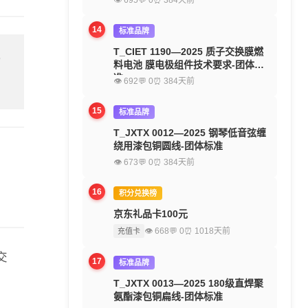
👁 695
💬 0
⏰ 384天前
14
标准品牌
T_CIET 1190—2025 质子交换膜燃
留
料电池 膜电极组件技术要求-团体标
准
👁 692
💬 0
⏰ 384天前
15
标准品牌
T_JXTX 0012—2025 钢琴低音弦缠
绕用漆包铜圆线-团体标准
👁 673
💬 0
⏰ 384天前
16
积分兑换榜
京东礼品卡100元
👁 668
💬 0
⏰ 1018天前
充值卡
交
17
标准品牌
T_JXTX 0013—2025 180级直焊聚
氨酯漆包铜扁线-团体标准