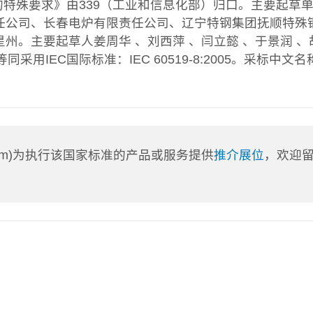
的特殊要求》由339（工业和信息化部）归口。主要起草
任公司、长春电炉有限责任公司、辽宁特钢集团抚顺特殊
州。主要起草人姜周华 、刘西萍 、闫立懿 、于景润 、
等同采用IEC国际标准：IEC 60519-8:2005。采标中文名
a.com)为执行该国家标准的产品或服务提供
推介展位
，欢迎