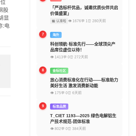
单位
「严选标杆优品，诚邀优质伙伴共启
钢股
价值盛宴」
胡显
👁 1676
💬 1
⏰ 280天前
🏪 认准啦
称:电
7
海外
科创领航·标准先行——全球顶尖产
品席位虚位以待！
👁 1413
💬 0
⏰ 272天前
留
8
金标社区
放心消费标准化在行动——标准助力
美好生活 激发消费新动能
👁 175
💬 0
⏰ 6天前
9
标准品牌
T_CIET 1193—2025 绿色电解铝生
产技术规范-团体标准
👁 802
💬 0
⏰ 384天前