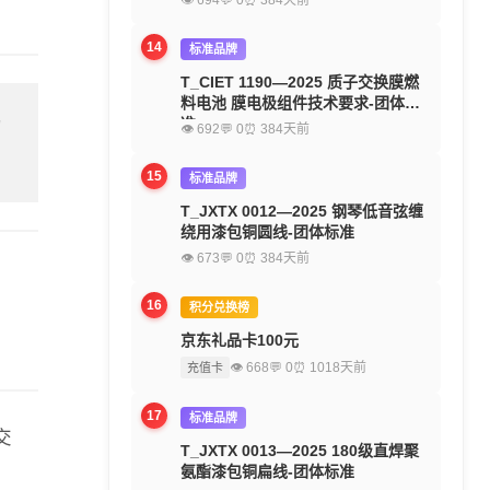
👁 694
💬 0
⏰ 384天前
14
标准品牌
T_CIET 1190—2025 质子交换膜燃
料电池 膜电极组件技术要求-团体标
准
留
👁 692
💬 0
⏰ 384天前
15
标准品牌
T_JXTX 0012—2025 钢琴低音弦缠
绕用漆包铜圆线-团体标准
👁 673
💬 0
⏰ 384天前
16
积分兑换榜
京东礼品卡100元
👁 668
💬 0
⏰ 1018天前
充值卡
17
标准品牌
交
T_JXTX 0013—2025 180级直焊聚
氨酯漆包铜扁线-团体标准