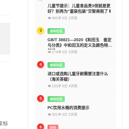
儿童节提示：儿童食品贵3倍就是更
好？别再为“童装包装”交智商税了🍼
👁 465
💬 0
⏰ 2天前
3
金标社区
留
GB/T 38821—2020《和田玉 鉴定
与分类》中和田玉的定义及颜色特征
解读
👁 274
💬 0
⏰ 3天前
4
金标社区
进口或选购儿童牙刷需要注意什么
（海关答疑）
👁 153
💬 0
⏰ 4天前
5
金标社区
PC饮用水桶的消费提示
👁 501
💬 0
⏰ 5天前
家标
6
好价