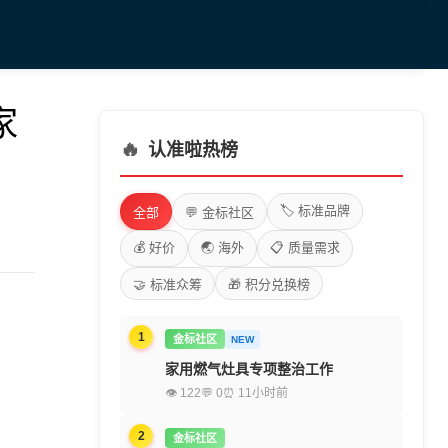
家
🔥
认准啦热榜
🏷️ 标准品牌
全部
💬 金标社区
💰 好价
🌏 海外
📋 质量需求
🤝 标准众筹
🎁 积分兑换榜
1
金标社区
NEW
家用燃气灶具专项整治工作
👁 122
💬 0
⏰ 11小时前
2
金标社区