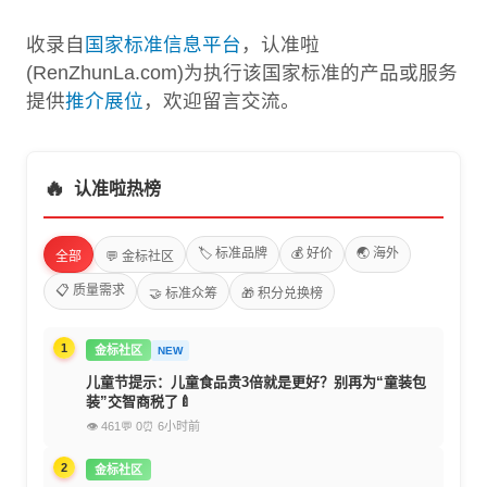
收录自
国家标准信息平台
，认准啦
(RenZhunLa.com)为执行该国家标准的产品或服务
提供
推介展位
，欢迎留言交流。
🔥
认准啦热榜
🏷️ 标准品牌
💰 好价
🌏 海外
全部
💬 金标社区
📋 质量需求
🤝 标准众筹
🎁 积分兑换榜
1
金标社区
NEW
儿童节提示：儿童食品贵3倍就是更好？别再为“童装包
装”交智商税了🍼
👁 461
💬 0
⏰ 6小时前
2
金标社区