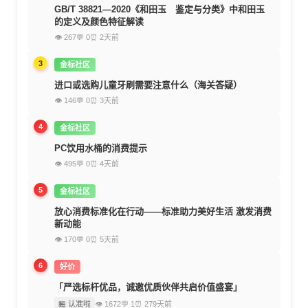
GB/T 38821—2020《和田玉 鉴定与分类》中和田玉
的定义及颜色特征解读
👁 267
💬 0
⏰ 2天前
3
金标社区
进口或选购儿童牙刷需要注意什么（海关答疑）
👁 146
💬 0
⏰ 3天前
4
金标社区
PC饮用水桶的消费提示
👁 495
💬 0
⏰ 4天前
5
金标社区
放心消费标准化在行动——标准助力美好生活 激发消费
新动能
👁 170
💬 0
⏰ 5天前
6
好价
「严选标杆优品，诚邀优质伙伴共启价值盛宴」
🏪 认准啦
👁 1672
💬 1
⏰ 279天前