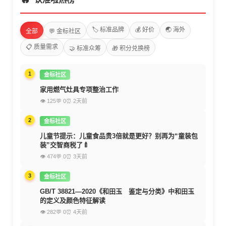
🏷️ 标准品牌
💰 好价
🌏 海外
全部
💬 金标社区
📋 质量需求
🤝 标准众筹
🎁 积分兑换榜
1
金标社区
家用燃气灶具专项整治工作
👁 125
💬 0
⏰ 2天前
2
金标社区
儿童节提示：儿童食品贵3倍就是更好？别再为“童装包
装”交智商税了🍼
👁 474
💬 0
⏰ 3天前
3
金标社区
GB/T 38821—2020《和田玉 鉴定与分类》中和田玉
的定义及颜色特征解读
👁 282
💬 0
⏰ 4天前