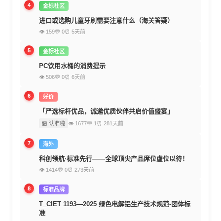
4
金标社区
进口或选购儿童牙刷需要注意什么（海关答疑）
👁 159
💬 0
⏰ 5天前
5
金标社区
PC饮用水桶的消费提示
👁 506
💬 0
⏰ 6天前
6
好价
「严选标杆优品，诚邀优质伙伴共启价值盛宴」
🏪 认准啦
👁 1677
💬 1
⏰ 281天前
7
海外
科创领航·标准先行——全球顶尖产品席位虚位以待！
👁 1414
💬 0
⏰ 273天前
8
标准品牌
T_CIET 1193—2025 绿色电解铝生产技术规范-团体标
准