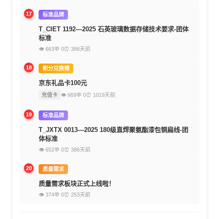
17
标准品牌
T_CIET 1192—2025 石英玻璃数据存储技术要求-团体
标准
👁 663
💬 0
⏰ 386天前
18
积分兑换榜
京东礼品卡100元
充值卡
👁 669
💬 0
⏰ 1019天前
19
标准品牌
T_JXTX 0013—2025 180级直焊聚氨酯漆包铜扁线-团
体标准
👁 652
💬 0
⏰ 386天前
20
质量需求
质量需求板块正式上线啦！
👁 374
💬 0
⏰ 253天前