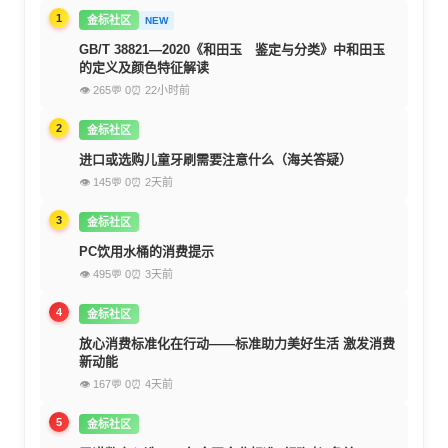
1
金标社区
NEW
GB/T 38821—2020《和田玉 鉴定与分类》中和田玉
的定义及颜色特征解读
👁 265
💬 0
⏰ 22小时前
2
金标社区
进口或选购儿童牙刷需要注意什么（海关答疑）
👁 145
💬 0
⏰ 2天前
3
金标社区
PC饮用水桶的消费提示
👁 495
💬 0
⏰ 3天前
4
金标社区
放心消费标准化在行动——标准助力美好生活 激发消费
新动能
👁 167
💬 0
⏰ 4天前
5
金标社区