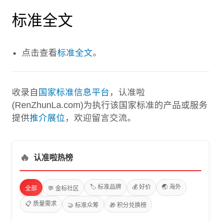
标准全文
点击查看
标准全文
。
收录自
国家标准信息平台
，认准啦
(RenZhunLa.com)为执行该国家标准的产品或服务
提供
推介展位
，欢迎留言交流。
🔥
认准啦热榜
🏷️ 标准品牌
💰 好价
🌏 海外
全部
💬 金标社区
📋 质量需求
🤝 标准众筹
🎁 积分兑换榜