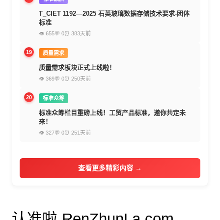
T_CIET 1192—2025 石英玻璃数据存储技术要求-团体
标准
👁 655
💬 0
⏰ 383天前
19
质量需求
质量需求板块正式上线啦！
👁 369
💬 0
⏰ 250天前
20
标准众筹
标准众筹栏目重磅上线！工贸产品标准，邀你共定未
来！
👁 327
💬 0
⏰ 251天前
查看更多精彩内容 →
认准啦 RenZhunLa.com