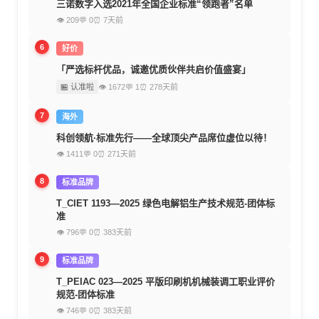
三诺数字入选2021年全国企业标准“领跑者”名单
👁 209
💬 0
⏰ 7天前
6
好价
「严选标杆优品，诚邀优质伙伴共启价值盛宴」
🏪 认准啦
👁 1672
💬 1
⏰ 278天前
7
海外
科创领航·标准先行——全球顶尖产品席位虚位以待！
👁 1411
💬 0
⏰ 271天前
8
标准品牌
T_CIET 1193—2025 绿色电解铝生产技术规范-团体标
准
👁 796
💬 0
⏰ 383天前
9
标准品牌
T_PEIAC 023—2025 平版印刷机机械装调工职业评价
规范-团体标准
👁 746
💬 0
⏰ 383天前