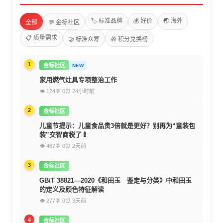
🏷️ 标准品牌
💰 好价
🌏 海外
全部
💬 金标社区
📋 质量需求
🤝 标准众筹
🎁 积分兑换榜
1
金标社区
NEW
家用燃气灶具专项整治工作
👁 124
💬 0
⏰ 24小时前
2
金标社区
儿童节提示：儿童食品贵3倍就是更好？别再为“童装包
装”交智商税了🍼
👁 467
💬 0
⏰ 2天前
3
金标社区
GB/T 38821—2020《和田玉 鉴定与分类》中和田玉
的定义及颜色特征解读
👁 277
💬 0
⏰ 3天前
4
金标社区