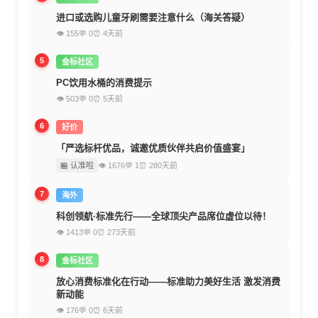
进口或选购儿童牙刷需要注意什么（海关答疑）
👁 155
💬 0
⏰ 4天前
5
金标社区
PC饮用水桶的消费提示
👁 503
💬 0
⏰ 5天前
6
好价
「严选标杆优品，诚邀优质伙伴共启价值盛宴」
🏪 认准啦
👁 1676
💬 1
⏰ 280天前
7
海外
科创领航·标准先行——全球顶尖产品席位虚位以待！
👁 1413
💬 0
⏰ 273天前
8
金标社区
放心消费标准化在行动——标准助力美好生活 激发消费
新动能
👁 176
💬 0
⏰ 6天前