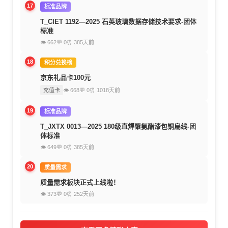
17
标准品牌
T_CIET 1192—2025 石英玻璃数据存储技术要求-团体
标准
👁 662
💬 0
⏰ 385天前
18
积分兑换榜
京东礼品卡100元
充值卡
👁 668
💬 0
⏰ 1018天前
19
标准品牌
T_JXTX 0013—2025 180级直焊聚氨酯漆包铜扁线-团
体标准
👁 649
💬 0
⏰ 385天前
20
质量需求
质量需求板块正式上线啦！
👁 373
💬 0
⏰ 252天前