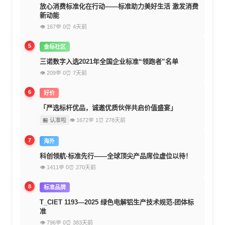
放心消费标准化在行动——标准助力美好生活 激发消费
新动能
👁 167
💬 0
⏰ 4天前
5
金标社区
三诺数字入选2021年全国企业标准“领跑者”名单
👁 209
💬 0
⏰ 7天前
6
好价
「严选标杆优品，诚邀优质伙伴共启价值盛宴」
🏪 认准啦
👁 1672
💬 1
⏰ 278天前
7
海外
科创领航·标准先行——全球顶尖产品席位虚位以待！
👁 1411
💬 0
⏰ 270天前
8
标准品牌
T_CIET 1193—2025 绿色电解铝生产技术规范-团体标
准
👁 796
💬 0
⏰ 383天前