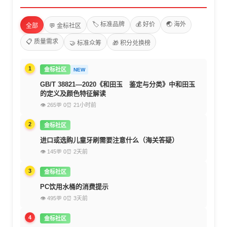
🏷️ 标准品牌
💰 好价
🌏 海外
全部
💬 金标社区
📋 质量需求
🤝 标准众筹
🎁 积分兑换榜
1
金标社区
NEW
GB/T 38821—2020《和田玉 鉴定与分类》中和田玉
的定义及颜色特征解读
👁 265
💬 0
⏰ 21小时前
2
金标社区
进口或选购儿童牙刷需要注意什么（海关答疑）
👁 145
💬 0
⏰ 2天前
3
金标社区
PC饮用水桶的消费提示
👁 495
💬 0
⏰ 3天前
4
金标社区