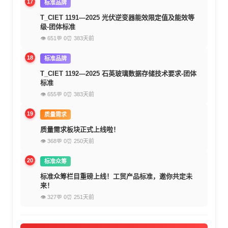
17
标准品牌
T_CIET 1191—2025 光伏逆变器能效限定值及能效等
级-团体标准
👁 651
💬 0
⏰ 383天前
18
标准品牌
T_CIET 1192—2025 石英玻璃数据存储技术要求-团体
标准
👁 655
💬 0
⏰ 383天前
19
质量需求
质量需求板块正式上线啦！
👁 368
💬 0
⏰ 250天前
20
标准众筹
标准众筹栏目重磅上线！工贸产品标准，邀你共定未
来！
👁 327
💬 0
⏰ 251天前