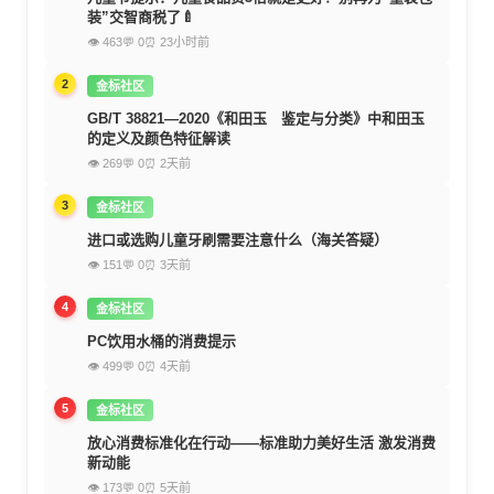
装”交智商税了🍼
👁 463
💬 0
⏰ 23小时前
2
金标社区
GB/T 38821—2020《和田玉 鉴定与分类》中和田玉
的定义及颜色特征解读
👁 269
💬 0
⏰ 2天前
3
金标社区
进口或选购儿童牙刷需要注意什么（海关答疑）
👁 151
💬 0
⏰ 3天前
4
金标社区
PC饮用水桶的消费提示
👁 499
💬 0
⏰ 4天前
5
金标社区
放心消费标准化在行动——标准助力美好生活 激发消费
新动能
👁 173
💬 0
⏰ 5天前