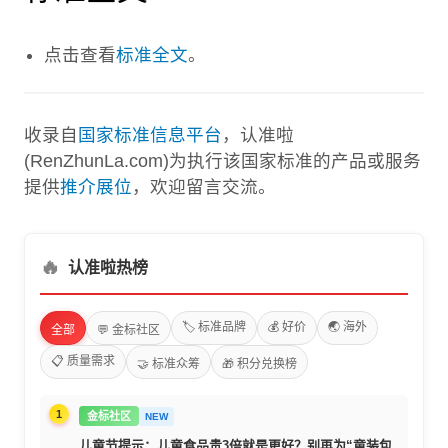
点击查看
标准全文
。
收录自
国家标准信息平台
，认准啦
(RenZhunLa.com)为执行该国家标准的产品或服务
提供
推介展位
，欢迎留言交流。
🔥
认准啦热榜
🏷️ 标准品牌
💰 好价
🌏 海外
全部
💬 金标社区
📋 质量需求
🤝 标准众筹
🎁 积分兑换榜
1
金标社区
NEW
儿童节提示：儿童食品贵3倍就是更好？别再为“童装包