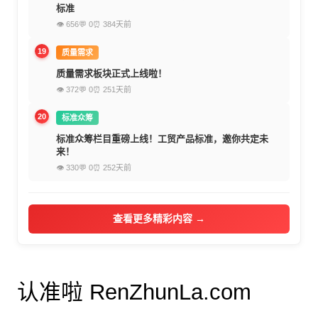
标准
👁 656
💬 0
⏰ 384天前
19
质量需求
质量需求板块正式上线啦！
👁 372
💬 0
⏰ 251天前
20
标准众筹
标准众筹栏目重磅上线！工贸产品标准，邀你共定未
来！
👁 330
💬 0
⏰ 252天前
查看更多精彩内容 →
认准啦 RenZhunLa.com