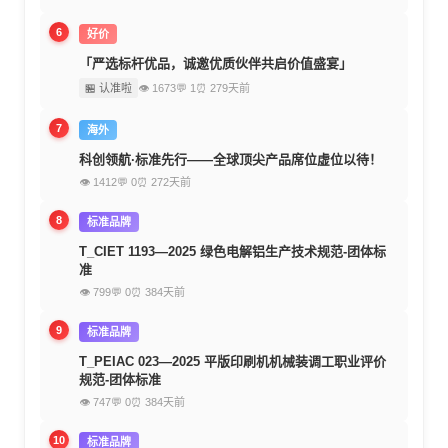
6
好价
「严选标杆优品，诚邀优质伙伴共启价值盛宴」
🏪 认准啦
👁 1673
💬 1
⏰ 279天前
7
海外
科创领航·标准先行——全球顶尖产品席位虚位以待！
👁 1412
💬 0
⏰ 272天前
8
标准品牌
T_CIET 1193—2025 绿色电解铝生产技术规范-团体标
准
👁 799
💬 0
⏰ 384天前
9
标准品牌
T_PEIAC 023—2025 平版印刷机机械装调工职业评价
规范-团体标准
👁 747
💬 0
⏰ 384天前
10
标准品牌