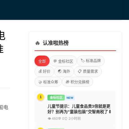
电
🔥
认准啦热榜
准
🏷️ 标准品牌
全部
💬 金标社区
💰 好价
🌏 海外
📋 质量需求
🤝 标准众筹
🎁 积分兑换榜
1
金标社区
NEW
儿童节提示：儿童食品贵3倍就是更
全国电
好？别再为“童装包装”交智商税了🍼
👁 460
💬 0
⏰ 2小时前