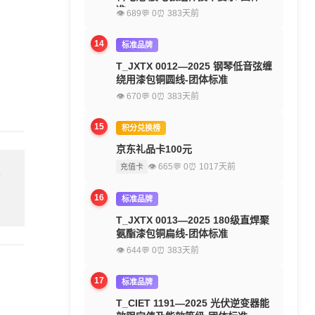
准
👁 689
💬 0
⏰ 383天前
14
标准品牌
T_JXTX 0012—2025 钢琴低音弦缠
绕用漆包铜圆线-团体标准
👁 670
💬 0
⏰ 383天前
15
积分兑换榜
京东礼品卡100元
👁 665
💬 0
⏰ 1017天前
充值卡
留
16
标准品牌
T_JXTX 0013—2025 180级直焊聚
氨酯漆包铜扁线-团体标准
👁 644
💬 0
⏰ 383天前
17
标准品牌
T_CIET 1191—2025 光伏逆变器能