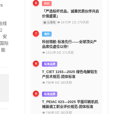
6
好价
es
「严选标杆优品，诚邀优质伙伴共启
价值盛宴」
👁 1672
💬 1
⏰ 279天前
🏪 认准啦
电线
公
7
海外
、安
科创领航·标准先行——全球顶尖产
C国际
品席位虚位以待！
 能
👁 1411
💬 0
⏰ 271天前
8
标准品牌
T_CIET 1193—2025 绿色电解铝生
产技术规范-团体标准
👁 796
💬 0
⏰ 383天前
留
9
标准品牌
T_PEIAC 023—2025 平版印刷机机
械装调工职业评价规范-团体标准
👁 746
💬 0
⏰ 383天前