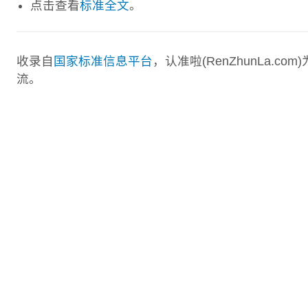
点击查看
标准全文
。
收录自
国家标准信息平台
，认准啦(RenZhunLa.
流。