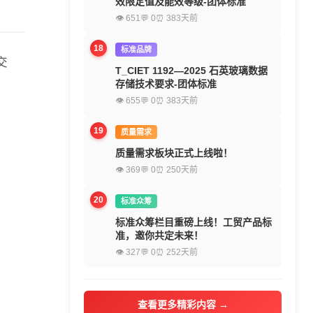
效限定值及能效等级-团体标准
👁 651
💬 0
⏰ 383天前
18
标准品牌
交
T_CIET 1192—2025 石英玻璃数据
存储技术要求-团体标准
👁 655
💬 0
⏰ 383天前
19
质量需求
质量需求板块正式上线啦！
👁 369
💬 0
⏰ 250天前
20
标准众筹
标准众筹栏目重磅上线！工贸产品标
准，邀你共定未来！
👁 327
💬 0
⏰ 252天前
查看更多精彩内容 →