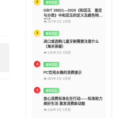
2
金标社区
GB/T 38821—2020《和田玉 鉴定
与分类》中和田玉的定义及颜色特征
解读
👁 267
💬 0
⏰ 2天前
3
金标社区
进口或选购儿童牙刷需要注意什么
（海关答疑）
👁 146
💬 0
⏰ 3天前
留
4
金标社区
PC饮用水桶的消费提示
👁 495
💬 0
⏰ 4天前
5
金标社区
放心消费标准化在行动——标准助力
美好生活 激发消费新动能
👁 168
💬 0
⏰ 5天前