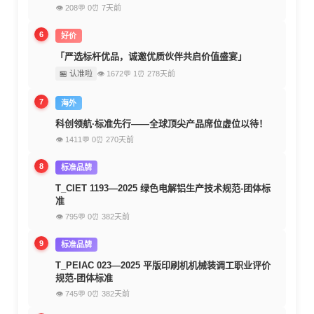
👁 208
💬 0
⏰ 7天前
6
好价
「严选标杆优品，诚邀优质伙伴共启价值盛宴」
🏪 认准啦
👁 1672
💬 1
⏰ 278天前
7
海外
科创领航·标准先行——全球顶尖产品席位虚位以待！
👁 1411
💬 0
⏰ 270天前
8
标准品牌
T_CIET 1193—2025 绿色电解铝生产技术规范-团体标
准
👁 795
💬 0
⏰ 382天前
9
标准品牌
T_PEIAC 023—2025 平版印刷机机械装调工职业评价
规范-团体标准
👁 745
💬 0
⏰ 382天前