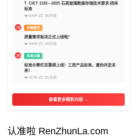
T_CIET 1192—2025 石英玻璃数据存储技术要求-团体
标准
👁 655
💬 0
⏰ 382天前
19
质量需求
质量需求板块正式上线啦！
👁 368
💬 0
⏰ 250天前
20
标准众筹
标准众筹栏目重磅上线！工贸产品标准，邀你共定未
来！
👁 327
💬 0
⏰ 251天前
查看更多精彩内容 →
认准啦 RenZhunLa.com