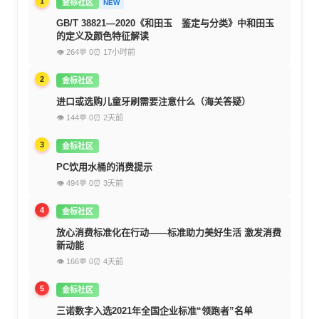
1
金标社区
NEW
GB/T 38821—2020《和田玉 鉴定与分类》中和田玉
的定义及颜色特征解读
👁 264
💬 0
⏰ 17小时前
2
金标社区
进口或选购儿童牙刷需要注意什么（海关答疑）
👁 144
💬 0
⏰ 2天前
3
金标社区
PC饮用水桶的消费提示
👁 494
💬 0
⏰ 3天前
4
金标社区
放心消费标准化在行动——标准助力美好生活 激发消费
新动能
👁 166
💬 0
⏰ 4天前
5
金标社区
三诺数字入选2021年全国企业标准“领跑者”名单