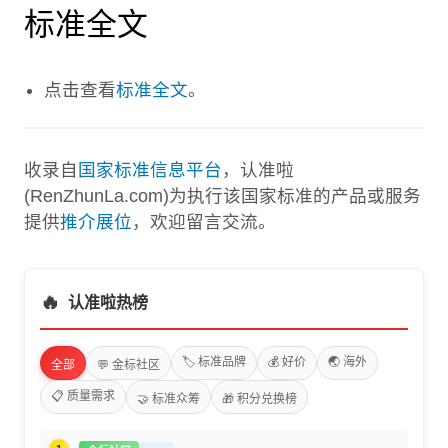
标准全文
点击查看
标准全文
。
收录自
国家标准信息平台
，认准啦
(RenZhunLa.com)为执行该国家标准的产品或服务
提供
推介展位
，欢迎留言交流。
🔥
认准啦热榜
🏷️ 标准品牌
💰 好价
🌏 海外
全部
💬 金标社区
📋 质量需求
🤝 标准众筹
🎁 积分兑换榜