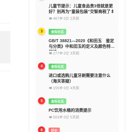
儿童节提示：儿童食品贵3倍就是更
好？别再为“童装包装”交智商税了🍼
👁 467
💬 0
⏰ 2天前
3
金标社区
GB/T 38821—2020《和田玉 鉴定
留
与分类》中和田玉的定义及颜色特征
解读
👁 277
💬 0
⏰ 3天前
4
金标社区
进口或选购儿童牙刷需要注意什么
（海关答疑）
👁 155
💬 0
⏰ 4天前
5
金标社区
PC饮用水桶的消费提示
👁 503
💬 0
⏰ 5天前
6
好价