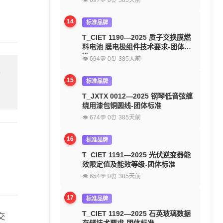
👁 697
💬 0
⏰ 385天前
14
标准品牌
T_CIET 1190—2025 质子交换膜燃
料电池 膜电极组件技术要求-团体标
准
👁 694
💬 0
⏰ 385天前
留
15
标准品牌
T_JXTX 0012—2025 钢琴低音弦缠
绕用漆包铜圆线-团体标准
👁 674
💬 0
⏰ 385天前
16
标准品牌
T_CIET 1191—2025 光伏逆变器能
效限定值及能效等级-团体标准
👁 654
💬 0
⏰ 385天前
17
标准品牌
T_CIET 1192—2025 石英玻璃数据
交