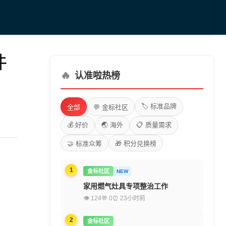
件
🔥
认准啦热榜
🏷️ 标准品牌
全部
💬 金标社区
💰 好价
🌏 海外
📋 质量需求
🤝 标准众筹
🎁 积分兑换榜
1
金标社区
NEW
家用燃气灶具专项整治工作
👁 124
💬 0
⏰ 23小时前
2
金标社区