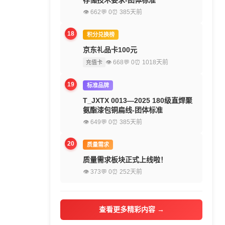
存储技术要求-团体标准
👁 662
💬 0
⏰ 385天前
18
积分兑换榜
京东礼品卡100元
👁 668
💬 0
⏰ 1018天前
充值卡
19
标准品牌
T_JXTX 0013—2025 180级直焊聚
氨酯漆包铜扁线-团体标准
👁 649
💬 0
⏰ 385天前
20
质量需求
质量需求板块正式上线啦！
👁 373
💬 0
⏰ 252天前
查看更多精彩内容 →