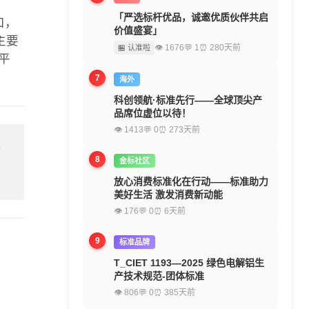
「严选标杆优品，诚邀优质伙伴共启
口，
价值盛宴」
主要
👁 1676
💬 1
⏰ 280天前
🏪 认准啦
平
7
海外
科创领航·标准先行——全球顶尖产
品席位虚位以待！
👁 1413
💬 0
⏰ 273天前
留
8
金标社区
放心消费标准化在行动——标准助力
美好生活 激发消费新动能
👁 176
💬 0
⏰ 6天前
9
标准品牌
T_CIET 1193—2025 绿色电解铝生
产技术规范-团体标准
👁 806
💬 0
⏰ 385天前