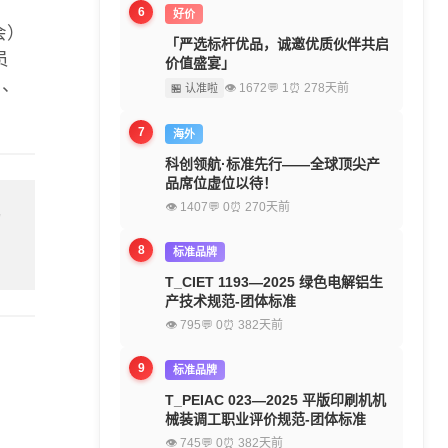
6
好价
会）
「严选标杆优品，诚邀优质伙伴共启
员
价值盛宴」
 、
👁 1672
💬 1
⏰ 278天前
🏪 认准啦
7
海外
科创领航·标准先行——全球顶尖产
品席位虚位以待！
👁 1407
💬 0
⏰ 270天前
留
8
标准品牌
T_CIET 1193—2025 绿色电解铝生
产技术规范-团体标准
👁 795
💬 0
⏰ 382天前
9
标准品牌
T_PEIAC 023—2025 平版印刷机机
械装调工职业评价规范-团体标准
👁 745
💬 0
⏰ 382天前