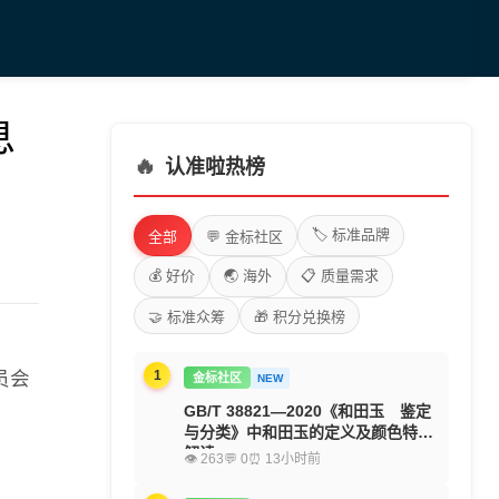
息
🔥
认准啦热榜
🏷️ 标准品牌
全部
💬 金标社区
💰 好价
🌏 海外
📋 质量需求
🤝 标准众筹
🎁 积分兑换榜
员会
1
金标社区
NEW
GB/T 38821—2020《和田玉 鉴定
与分类》中和田玉的定义及颜色特征
解读
👁 263
💬 0
⏰ 13小时前