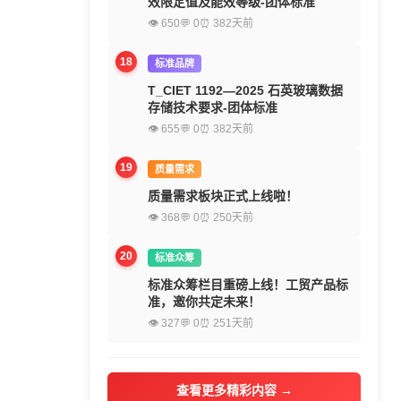
效限定值及能效等级-团体标准
👁 650
💬 0
⏰ 382天前
18
标准品牌
T_CIET 1192—2025 石英玻璃数据
存储技术要求-团体标准
👁 655
💬 0
⏰ 382天前
19
质量需求
质量需求板块正式上线啦！
👁 368
💬 0
⏰ 250天前
20
标准众筹
标准众筹栏目重磅上线！工贸产品标
准，邀你共定未来！
👁 327
💬 0
⏰ 251天前
查看更多精彩内容 →