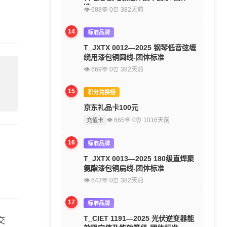
准
👁 688
💬 0
⏰ 382天前
14
标准品牌
T_JXTX 0012—2025 钢琴低音弦缠
绕用漆包铜圆线-团体标准
👁 669
💬 0
⏰ 382天前
留
15
积分兑换榜
京东礼品卡100元
👁 665
💬 0
⏰ 1016天前
充值卡
16
标准品牌
T_JXTX 0013—2025 180级直焊聚
氨酯漆包铜扁线-团体标准
👁 643
💬 0
⏰ 382天前
17
标准品牌
T_CIET 1191—2025 光伏逆变器能
交