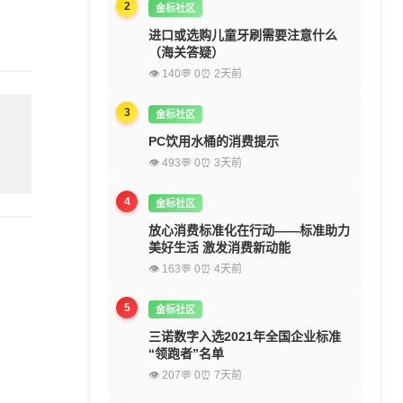
2
金标社区
进口或选购儿童牙刷需要注意什么
（海关答疑）
👁 140
💬 0
⏰ 2天前
3
金标社区
留
PC饮用水桶的消费提示
👁 493
💬 0
⏰ 3天前
4
金标社区
放心消费标准化在行动——标准助力
美好生活 激发消费新动能
👁 163
💬 0
⏰ 4天前
5
金标社区
三诺数字入选2021年全国企业标准
“领跑者”名单
👁 207
💬 0
⏰ 7天前