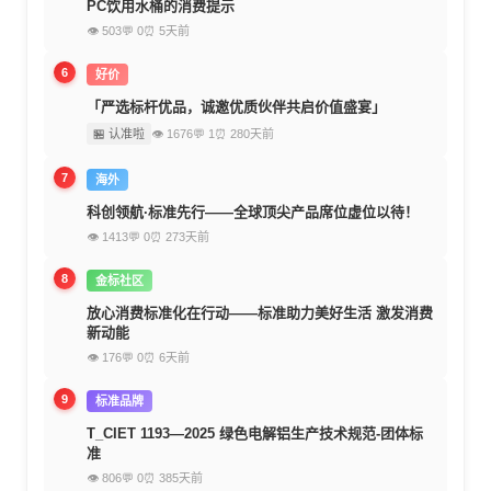
PC饮用水桶的消费提示
👁 503
💬 0
⏰ 5天前
6
好价
「严选标杆优品，诚邀优质伙伴共启价值盛宴」
🏪 认准啦
👁 1676
💬 1
⏰ 280天前
7
海外
科创领航·标准先行——全球顶尖产品席位虚位以待！
👁 1413
💬 0
⏰ 273天前
8
金标社区
放心消费标准化在行动——标准助力美好生活 激发消费
新动能
👁 176
💬 0
⏰ 6天前
9
标准品牌
T_CIET 1193—2025 绿色电解铝生产技术规范-团体标
准
👁 806
💬 0
⏰ 385天前