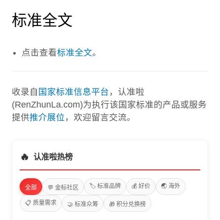
标准全文
点击查看
标准全文
。
收录自
国家标准信息平台
，认准啦
(RenZhunLa.com)为执行该国家标准的产品或服务
提供
推介展位
，欢迎留言交流。
🔥
认准啦热榜
🏷️ 标准品牌
💰 好价
🌏 海外
全部
💬 金标社区
📋 质量需求
🤝 标准众筹
🎁 积分兑换榜