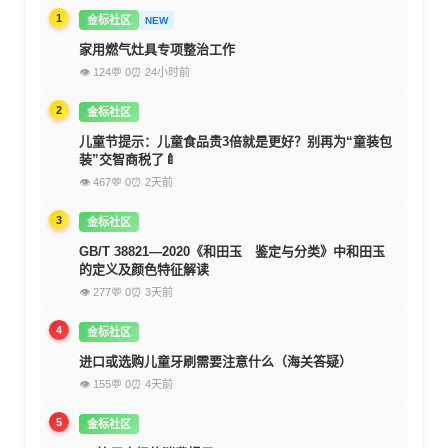
1
金标社区
NEW
家用燃气灶具专项整治工作
👁 124
💬 0
⏰ 24小时前
2
金标社区
儿童节提示：儿童食品贵3倍就是更好？别再为“童装包
装”交智商税了🍼
👁 467
💬 0
⏰ 2天前
3
金标社区
GB/T 38821—2020《和田玉 鉴定与分类》中和田玉
的定义及颜色特征解读
👁 277
💬 0
⏰ 3天前
4
金标社区
进口或选购儿童牙刷需要注意什么（海关答疑）
👁 155
💬 0
⏰ 4天前
5
金标社区