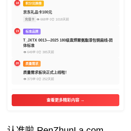
18
积分兑换榜
京东礼品卡100元
充值卡
👁 668
💬 0
⏰ 1018天前
19
标准品牌
T_JXTX 0013—2025 180级直焊聚氨酯漆包铜扁线-团
体标准
👁 649
💬 0
⏰ 385天前
20
质量需求
质量需求板块正式上线啦！
👁 373
💬 0
⏰ 252天前
查看更多精彩内容 →
认准啦 RenZhunLa.com