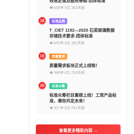
效限定值及能效等级-团体标准
👁 650
💬 0
⏰ 382天前
18
标准品牌
T_CIET 1192—2025 石英玻璃数据
存储技术要求-团体标准
👁 655
💬 0
⏰ 382天前
19
质量需求
质量需求板块正式上线啦！
👁 368
💬 0
⏰ 250天前
20
标准众筹
标准众筹栏目重磅上线！工贸产品标
准，邀你共定未来！
👁 327
💬 0
⏰ 251天前
查看更多精彩内容 →