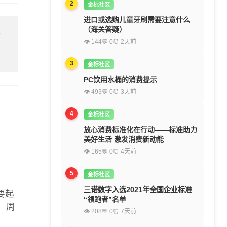
2
金标社区
进口或选购儿童牙刷需要注意什么
（海关答疑）
留
👁 144
💬 0
⏰ 2天前
3
金标社区
PC饮用水桶的消费提示
👁 493
💬 0
⏰ 3天前
4
金标社区
放心消费标准化在行动——标准助力
美好生活 激发消费新动能
👁 165
💬 0
⏰ 4天前
5
金标社区
三诺数字入选2021年全国企业标准
要起
“领跑者”名单
、周
👁 208
💬 0
⏰ 7天前