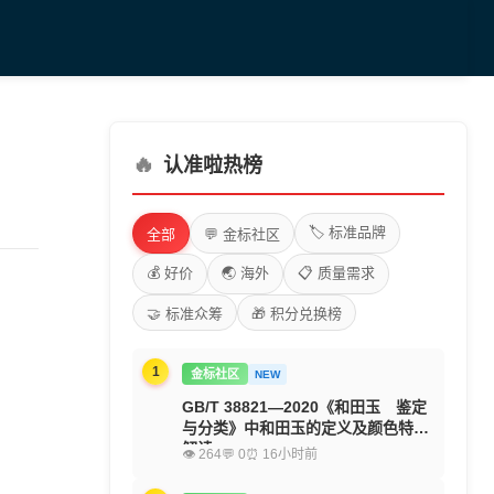
🔥
认准啦热榜
🏷️ 标准品牌
全部
💬 金标社区
💰 好价
🌏 海外
📋 质量需求
🤝 标准众筹
🎁 积分兑换榜
1
金标社区
NEW
GB/T 38821—2020《和田玉 鉴定
与分类》中和田玉的定义及颜色特征
解读
👁 264
💬 0
⏰ 16小时前