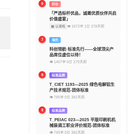
6
好价
「严选标杆优品，诚邀优质伙伴共启
价值盛宴」
👁 1672
💬 1
⏰ 278天前
🏪 认准啦
留
7
海外
科创领航·标准先行——全球顶尖产
品席位虚位以待！
👁 1407
💬 0
⏰ 270天前
8
标准品牌
T_CIET 1193—2025 绿色电解铝生
产技术规范-团体标准
👁 795
💬 0
⏰ 382天前
9
标准品牌
T_PEIAC 023—2025 平版印刷机机
械装调工职业评价规范-团体标准
👁 745
💬 0
⏰ 382天前