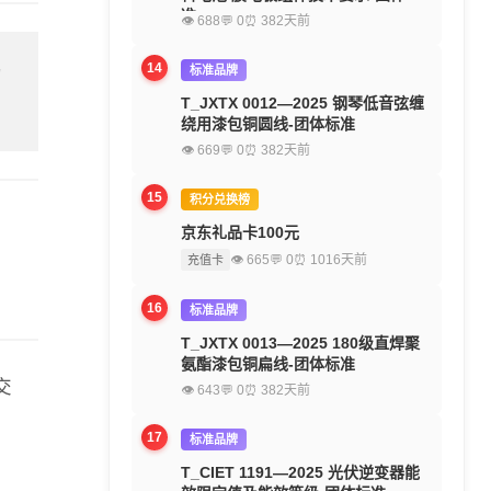
准
👁 688
💬 0
⏰ 382天前
14
标准品牌
留
T_JXTX 0012—2025 钢琴低音弦缠
绕用漆包铜圆线-团体标准
👁 669
💬 0
⏰ 382天前
15
积分兑换榜
京东礼品卡100元
👁 665
💬 0
⏰ 1016天前
充值卡
16
标准品牌
T_JXTX 0013—2025 180级直焊聚
氨酯漆包铜扁线-团体标准
交
👁 643
💬 0
⏰ 382天前
17
标准品牌
T_CIET 1191—2025 光伏逆变器能