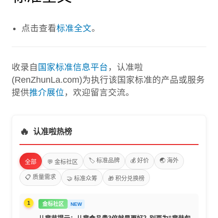
点击查看
标准全文
。
收录自
国家标准信息平台
，认准啦
(RenZhunLa.com)为执行该国家标准的产品或服务
提供
推介展位
，欢迎留言交流。
🔥
认准啦热榜
🏷️ 标准品牌
💰 好价
🌏 海外
全部
💬 金标社区
📋 质量需求
🤝 标准众筹
🎁 积分兑换榜
1
金标社区
NEW