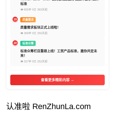
标准
👁 655
💬 0
⏰ 383天前
19
质量需求
质量需求板块正式上线啦！
👁 369
💬 0
⏰ 250天前
20
标准众筹
标准众筹栏目重磅上线！工贸产品标准，邀你共定未
来！
👁 327
💬 0
⏰ 252天前
查看更多精彩内容 →
认准啦 RenZhunLa.com