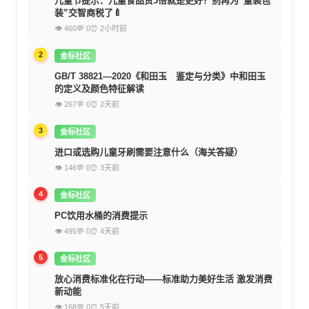
儿童节提示：儿童食品贵3倍就是更好？别再为“童装包
装”交智商税了🍼
👁 460
💬 0
⏰ 2小时前
2
金标社区
GB/T 38821—2020《和田玉 鉴定与分类》中和田玉
的定义及颜色特征解读
👁 267
💬 0
⏰ 2天前
3
金标社区
进口或选购儿童牙刷需要注意什么（海关答疑）
👁 146
💬 0
⏰ 3天前
4
金标社区
PC饮用水桶的消费提示
👁 495
💬 0
⏰ 4天前
5
金标社区
放心消费标准化在行动——标准助力美好生活 激发消费
新动能
👁 168
💬 0
⏰ 5天前