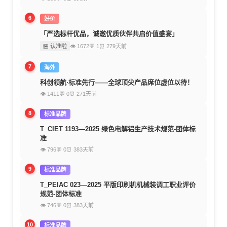
6
好价
「严选标杆优品，诚邀优质伙伴共启价值盛宴」
🏪 认准啦
👁 1672
💬 1
⏰ 279天前
7
海外
科创领航·标准先行——全球顶尖产品席位虚位以待！
👁 1411
💬 0
⏰ 271天前
8
标准品牌
T_CIET 1193—2025 绿色电解铝生产技术规范-团体标
准
👁 796
💬 0
⏰ 383天前
9
标准品牌
T_PEIAC 023—2025 平版印刷机机械装调工职业评价
规范-团体标准
👁 746
💬 0
⏰ 383天前
10
标准品牌