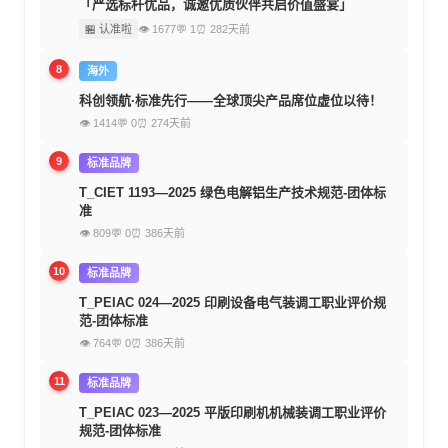
「严选标杆优品，诚邀优质伙伴共启价值盛宴」
🏪 认准啦
👁 1677
💬 1
⏰ 282天前
8
海外
科创领航·标准先行——全球顶尖产品席位虚位以待！
👁 1414
💬 0
⏰ 274天前
9
标准品牌
T_CIET 1193—2025 绿色电解铝生产技术规范-团体标
准
👁 809
💬 0
⏰ 386天前
10
标准品牌
T_PEIAC 024—2025 印刷设备电气装调工职业评价规
范-团体标准
👁 764
💬 0
⏰ 386天前
11
标准品牌
T_PEIAC 023—2025 平版印刷机机械装调工职业评价
规范-团体标准