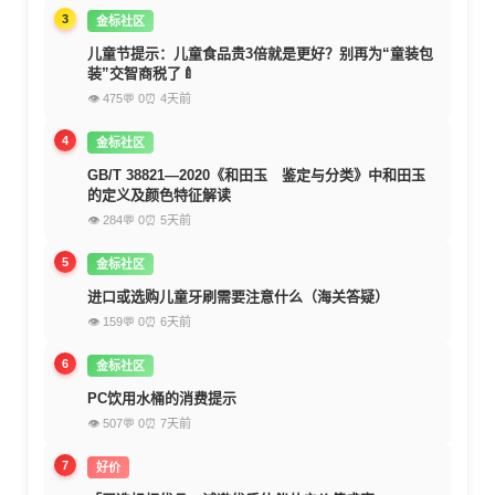
3
金标社区
儿童节提示：儿童食品贵3倍就是更好？别再为“童装包
装”交智商税了🍼
👁 475
💬 0
⏰ 4天前
4
金标社区
GB/T 38821—2020《和田玉 鉴定与分类》中和田玉
的定义及颜色特征解读
👁 284
💬 0
⏰ 5天前
5
金标社区
进口或选购儿童牙刷需要注意什么（海关答疑）
👁 159
💬 0
⏰ 6天前
6
金标社区
PC饮用水桶的消费提示
👁 507
💬 0
⏰ 7天前
7
好价