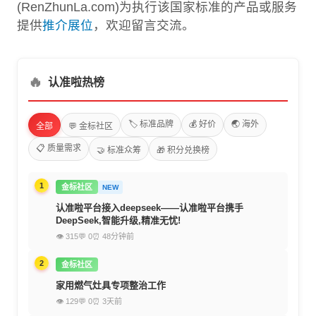
(RenZhunLa.com)为执行该国家标准的产品或服务
提供
推介展位
，欢迎留言交流。
🔥
认准啦热榜
🏷️ 标准品牌
💰 好价
🌏 海外
全部
💬 金标社区
📋 质量需求
🤝 标准众筹
🎁 积分兑换榜
1
金标社区
NEW
认准啦平台接入deepseek——认准啦平台携手
DeepSeek,智能升级,精准无忧!
👁 315
💬 0
⏰ 48分钟前
2
金标社区
家用燃气灶具专项整治工作
👁 129
💬 0
⏰ 3天前