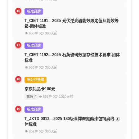
16
标准品牌
T_CIET 1191—2025 光伏逆变器能效限定值及能效等
级-团体标准
👁 656
💬 0
⏰ 386天前
17
标准品牌
T_CIET 1192—2025 石英玻璃数据存储技术要求-团体
标准
👁 663
💬 0
⏰ 386天前
18
积分兑换榜
京东礼品卡100元
充值卡
👁 669
💬 0
⏰ 1020天前
19
标准品牌
T_JXTX 0013—2025 180级直焊聚氨酯漆包铜扁线-团
体标准
👁 652
💬 0
⏰ 386天前