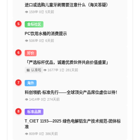
进口或选购儿童牙刷需要注意什么（海关答疑）
👁 159
💬 0
⏰ 5天前
5
金标社区
PC饮用水桶的消费提示
👁 506
💬 0
⏰ 6天前
6
好价
「严选标杆优品，诚邀优质伙伴共启价值盛宴」
🏪 认准啦
👁 1677
💬 1
⏰ 281天前
7
海外
科创领航·标准先行——全球顶尖产品席位虚位以待！
👁 1414
💬 0
⏰ 274天前
8
标准品牌
T_CIET 1193—2025 绿色电解铝生产技术规范-团体标
准
👁 809
💬 0
⏰ 386天前