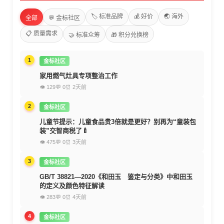
🏷️ 标准品牌
💰 好价
🌏 海外
全部
💬 金标社区
📋 质量需求
🤝 标准众筹
🎁 积分兑换榜
1
金标社区
家用燃气灶具专项整治工作
👁 129
💬 0
⏰ 2天前
2
金标社区
儿童节提示：儿童食品贵3倍就是更好？别再为“童装包
装”交智商税了🍼
👁 475
💬 0
⏰ 3天前
3
金标社区
GB/T 38821—2020《和田玉 鉴定与分类》中和田玉
的定义及颜色特征解读
👁 283
💬 0
⏰ 4天前
4
金标社区