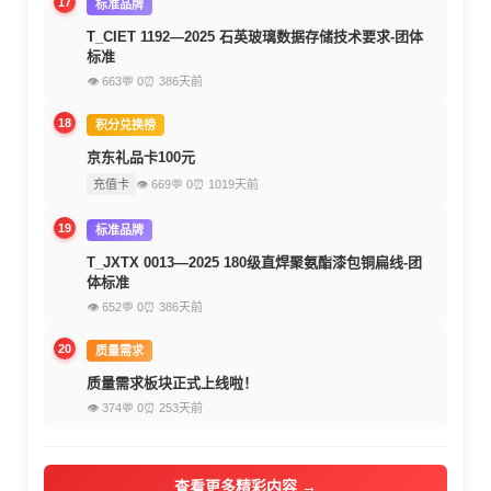
17
标准品牌
T_CIET 1192—2025 石英玻璃数据存储技术要求-团体
标准
👁 663
💬 0
⏰ 386天前
18
积分兑换榜
京东礼品卡100元
充值卡
👁 669
💬 0
⏰ 1019天前
19
标准品牌
T_JXTX 0013—2025 180级直焊聚氨酯漆包铜扁线-团
体标准
👁 652
💬 0
⏰ 386天前
20
质量需求
质量需求板块正式上线啦！
👁 374
💬 0
⏰ 253天前
查看更多精彩内容 →