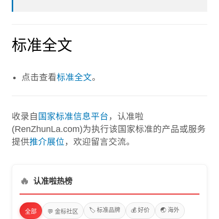
标准全文
点击查看
标准全文
。
收录自
国家标准信息平台
，认准啦
(RenZhunLa.com)为执行该国家标准的产品或服务
提供
推介展位
，欢迎留言交流。
🔥
认准啦热榜
🏷️ 标准品牌
💰 好价
🌏 海外
全部
💬 金标社区