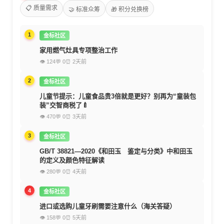
📋 质量需求
🤝 标准众筹
🎁 积分兑换榜
1
金标社区
家用燃气灶具专项整治工作
👁 124
💬 0
⏰ 2天前
2
金标社区
儿童节提示：儿童食品贵3倍就是更好？别再为“童装包
装”交智商税了🍼
👁 470
💬 0
⏰ 3天前
3
金标社区
GB/T 38821—2020《和田玉 鉴定与分类》中和田玉
的定义及颜色特征解读
👁 280
💬 0
⏰ 4天前
4
金标社区
进口或选购儿童牙刷需要注意什么（海关答疑）
👁 158
💬 0
⏰ 5天前