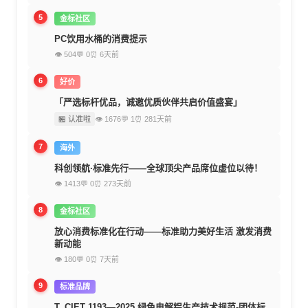
5
金标社区
PC饮用水桶的消费提示
👁 504
💬 0
⏰ 6天前
6
好价
「严选标杆优品，诚邀优质伙伴共启价值盛宴」
🏪 认准啦
👁 1676
💬 1
⏰ 281天前
7
海外
科创领航·标准先行——全球顶尖产品席位虚位以待！
👁 1413
💬 0
⏰ 273天前
8
金标社区
放心消费标准化在行动——标准助力美好生活 激发消费
新动能
👁 180
💬 0
⏰ 7天前
9
标准品牌
T_CIET 1193—2025 绿色电解铝生产技术规范-团体标