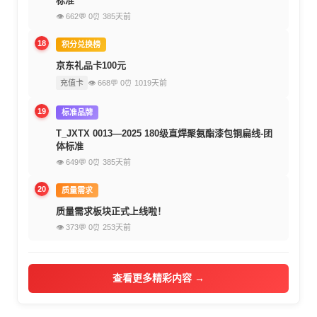
标准
👁 662
💬 0
⏰ 385天前
18
积分兑换榜
京东礼品卡100元
充值卡
👁 668
💬 0
⏰ 1019天前
19
标准品牌
T_JXTX 0013—2025 180级直焊聚氨酯漆包铜扁线-团
体标准
👁 649
💬 0
⏰ 385天前
20
质量需求
质量需求板块正式上线啦！
👁 373
💬 0
⏰ 253天前
查看更多精彩内容 →