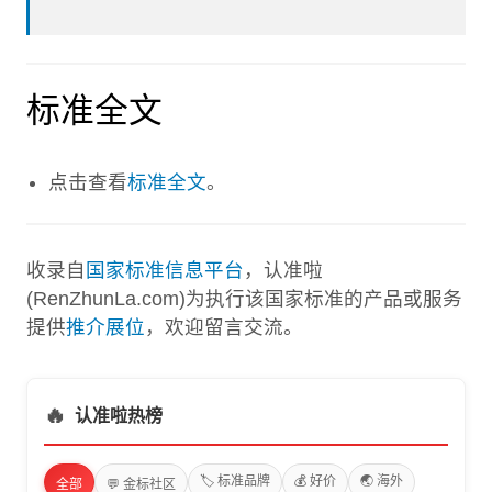
标准全文
点击查看
标准全文
。
收录自
国家标准信息平台
，认准啦
(RenZhunLa.com)为执行该国家标准的产品或服务
提供
推介展位
，欢迎留言交流。
🔥
认准啦热榜
🏷️ 标准品牌
💰 好价
🌏 海外
全部
💬 金标社区