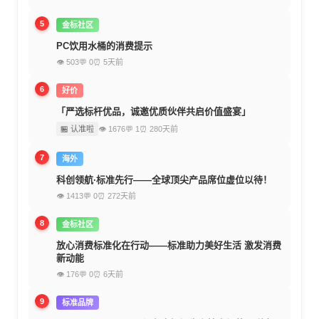
5
金标社区
PC饮用水桶的消费提示
👁 503
💬 0
⏰ 5天前
6
好价
「严选标杆优品，诚邀优质伙伴共启价值盛宴」
🏪 认准啦
👁 1676
💬 1
⏰ 280天前
7
海外
科创领航·标准先行——全球顶尖产品席位虚位以待！
👁 1413
💬 0
⏰ 272天前
8
金标社区
放心消费标准化在行动——标准助力美好生活 激发消费
新动能
👁 176
💬 0
⏰ 6天前
9
标准品牌