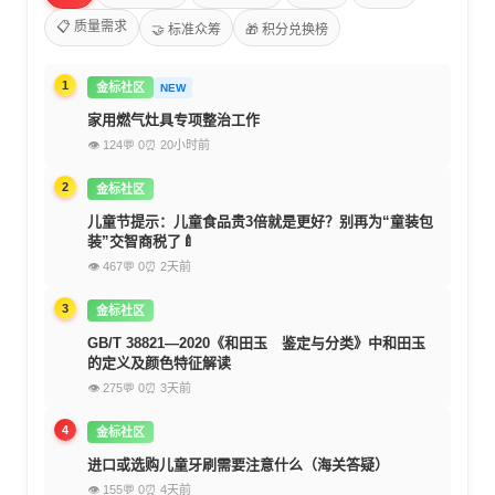
📋 质量需求
🤝 标准众筹
🎁 积分兑换榜
1
金标社区
NEW
家用燃气灶具专项整治工作
👁 124
💬 0
⏰ 20小时前
2
金标社区
儿童节提示：儿童食品贵3倍就是更好？别再为“童装包
装”交智商税了🍼
👁 467
💬 0
⏰ 2天前
3
金标社区
GB/T 38821—2020《和田玉 鉴定与分类》中和田玉
的定义及颜色特征解读
👁 275
💬 0
⏰ 3天前
4
金标社区
进口或选购儿童牙刷需要注意什么（海关答疑）
👁 155
💬 0
⏰ 4天前