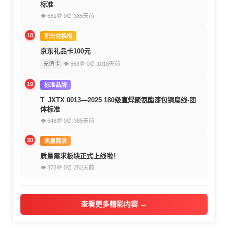
标准
👁 661
💬 0
⏰ 385天前
18
积分兑换榜
京东礼品卡100元
充值卡
👁 668
💬 0
⏰ 1018天前
19
标准品牌
T_JXTX 0013—2025 180级直焊聚氨酯漆包铜扁线-团
体标准
👁 648
💬 0
⏰ 385天前
20
质量需求
质量需求板块正式上线啦！
👁 373
💬 0
⏰ 252天前
查看更多精彩内容 →