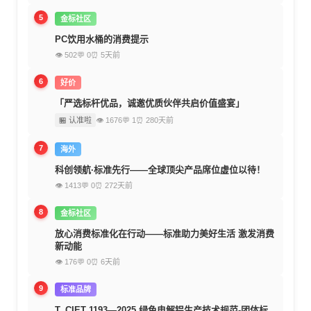
5
金标社区
PC饮用水桶的消费提示
👁 502
💬 0
⏰ 5天前
6
好价
「严选标杆优品，诚邀优质伙伴共启价值盛宴」
🏪 认准啦
👁 1676
💬 1
⏰ 280天前
7
海外
科创领航·标准先行——全球顶尖产品席位虚位以待！
👁 1413
💬 0
⏰ 272天前
8
金标社区
放心消费标准化在行动——标准助力美好生活 激发消费
新动能
👁 176
💬 0
⏰ 6天前
9
标准品牌
T_CIET 1193—2025 绿色电解铝生产技术规范-团体标