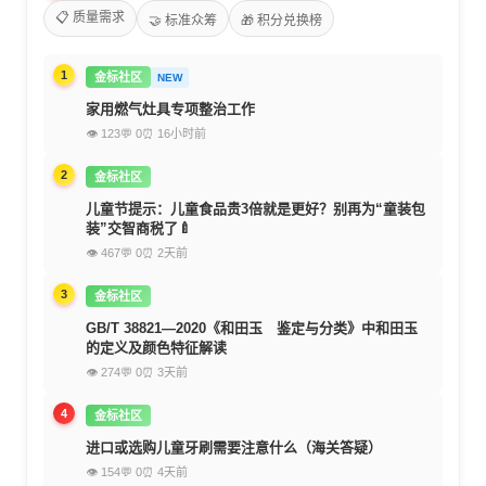
📋 质量需求
🤝 标准众筹
🎁 积分兑换榜
1
金标社区
NEW
家用燃气灶具专项整治工作
👁 123
💬 0
⏰ 16小时前
2
金标社区
儿童节提示：儿童食品贵3倍就是更好？别再为“童装包
装”交智商税了🍼
👁 467
💬 0
⏰ 2天前
3
金标社区
GB/T 38821—2020《和田玉 鉴定与分类》中和田玉
的定义及颜色特征解读
👁 274
💬 0
⏰ 3天前
4
金标社区
进口或选购儿童牙刷需要注意什么（海关答疑）
👁 154
💬 0
⏰ 4天前