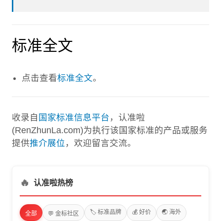
标准全文
点击查看
标准全文
。
收录自
国家标准信息平台
，认准啦
(RenZhunLa.com)为执行该国家标准的产品或服务
提供
推介展位
，欢迎留言交流。
🔥
认准啦热榜
🏷️ 标准品牌
💰 好价
🌏 海外
全部
💬 金标社区