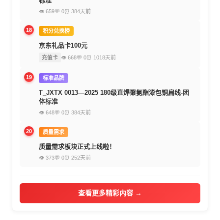
标准
👁 659
💬 0
⏰ 384天前
18
积分兑换榜
京东礼品卡100元
充值卡
👁 668
💬 0
⏰ 1018天前
19
标准品牌
T_JXTX 0013—2025 180级直焊聚氨酯漆包铜扁线-团
体标准
👁 648
💬 0
⏰ 384天前
20
质量需求
质量需求板块正式上线啦！
👁 373
💬 0
⏰ 252天前
查看更多精彩内容 →