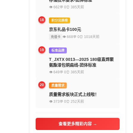
存储技术要求-团体标准
👁 662
💬 0
⏰ 385天前
18
积分兑换榜
京东礼品卡100元
👁 668
💬 0
⏰ 1018天前
充值卡
19
标准品牌
T_JXTX 0013—2025 180级直焊聚
氨酯漆包铜扁线-团体标准
👁 649
💬 0
⏰ 385天前
20
质量需求
质量需求板块正式上线啦！
👁 373
💬 0
⏰ 252天前
查看更多精彩内容 →