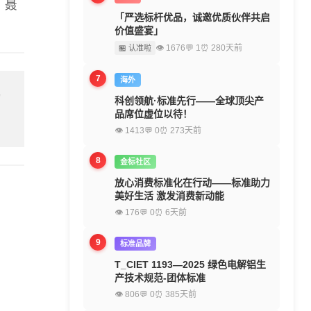
、聂
「严选标杆优品，诚邀优质伙伴共启
价值盛宴」
👁 1676
💬 1
⏰ 280天前
🏪 认准啦
7
海外
留
科创领航·标准先行——全球顶尖产
品席位虚位以待！
👁 1413
💬 0
⏰ 273天前
8
金标社区
放心消费标准化在行动——标准助力
美好生活 激发消费新动能
👁 176
💬 0
⏰ 6天前
9
标准品牌
T_CIET 1193—2025 绿色电解铝生
产技术规范-团体标准
👁 806
💬 0
⏰ 385天前