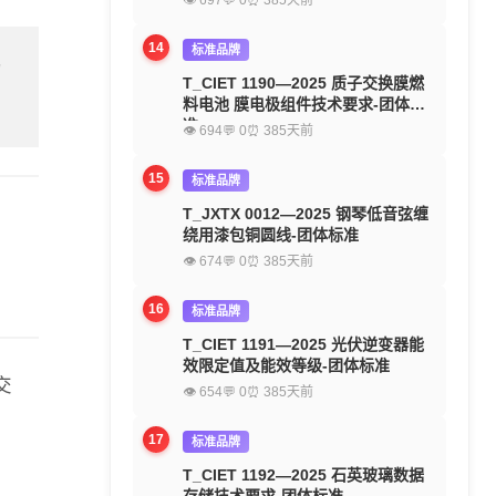
👁 697
💬 0
⏰ 385天前
14
标准品牌
留
T_CIET 1190—2025 质子交换膜燃
料电池 膜电极组件技术要求-团体标
准
👁 694
💬 0
⏰ 385天前
15
标准品牌
T_JXTX 0012—2025 钢琴低音弦缠
绕用漆包铜圆线-团体标准
👁 674
💬 0
⏰ 385天前
16
标准品牌
T_CIET 1191—2025 光伏逆变器能
效限定值及能效等级-团体标准
交
👁 654
💬 0
⏰ 385天前
17
标准品牌
T_CIET 1192—2025 石英玻璃数据