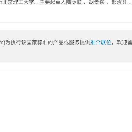
北京理工大学。主要起草人陆际联 、胡景谬 、郝淑芬 
a.com)为执行该国家标准的产品或服务提供
推介展位
，欢迎