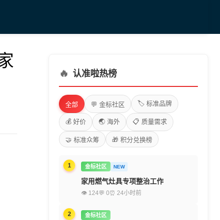
国家
🔥
认准啦热榜
🏷️ 标准品牌
全部
💬 金标社区
💰 好价
🌏 海外
📋 质量需求
🤝 标准众筹
🎁 积分兑换榜
1
金标社区
NEW
家用燃气灶具专项整治工作
👁 124
💬 0
⏰ 24小时前
2
金标社区