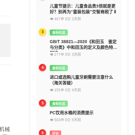
儿童节提示：儿童食品贵3倍就是更
好？别再为“童装包装”交智商税了🍼
👁 467
💬 0
⏰ 2天前
3
金标社区
留
GB/T 38821—2020《和田玉 鉴定
与分类》中和田玉的定义及颜色特征
解读
👁 277
💬 0
⏰ 3天前
4
金标社区
进口或选购儿童牙刷需要注意什么
（海关答疑）
👁 155
💬 0
⏰ 4天前
5
金标社区
PC饮用水桶的消费提示
👁 503
💬 0
⏰ 5天前
机械
6
好价