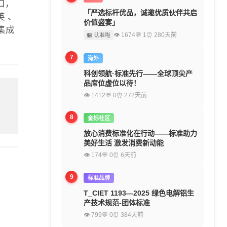
口，
「严选标杆优品，诚邀优质伙伴共启
 、
价值盛宴」
波集成
👁 1674
💬 1
⏰ 280天前
🏪 认准啦
7
海外
科创领航·标准先行——全球顶尖产
品席位虚位以待！
👁 1412
💬 0
⏰ 272天前
留
8
金标社区
放心消费标准化在行动——标准助力
美好生活 激发消费新动能
👁 174
💬 0
⏰ 6天前
9
标准品牌
T_CIET 1193—2025 绿色电解铝生
产技术规范-团体标准
👁 799
💬 0
⏰ 384天前