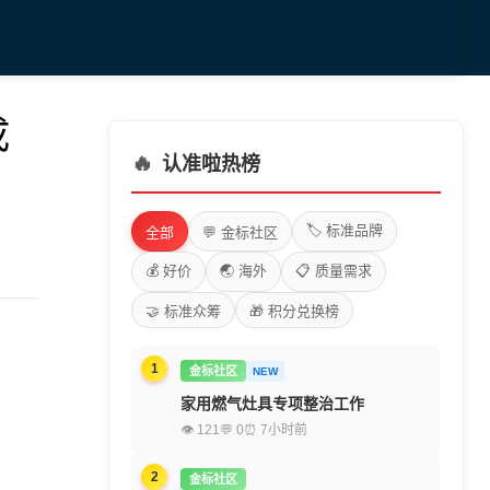
成
🔥
认准啦热榜
🏷️ 标准品牌
全部
💬 金标社区
💰 好价
🌏 海外
📋 质量需求
🤝 标准众筹
🎁 积分兑换榜
1
金标社区
NEW
家用燃气灶具专项整治工作
👁 121
💬 0
⏰ 7小时前
2
金标社区