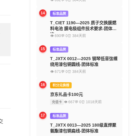
👁 692
💬 0
⏰ 384天前
14
标准品牌
T_CIET 1190—2025 质子交换膜燃
料电池 膜电极组件技术要求-团体标
准
留
👁 690
💬 0
⏰ 384天前
15
标准品牌
T_JXTX 0012—2025 钢琴低音弦缠
绕用漆包铜圆线-团体标准
👁 671
💬 0
⏰ 384天前
16
积分兑换榜
京东礼品卡100元
👁 667
💬 0
⏰ 1018天前
充值卡
17
标准品牌
交
T_JXTX 0013—2025 180级直焊聚
氨酯漆包铜扁线-团体标准