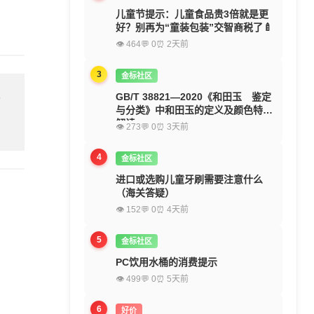
儿童节提示：儿童食品贵3倍就是更
好？别再为“童装包装”交智商税了🍼
👁 464
💬 0
⏰ 2天前
3
金标社区
GB/T 38821—2020《和田玉 鉴定
留
与分类》中和田玉的定义及颜色特征
解读
👁 273
💬 0
⏰ 3天前
4
金标社区
进口或选购儿童牙刷需要注意什么
（海关答疑）
👁 152
💬 0
⏰ 4天前
5
金标社区
PC饮用水桶的消费提示
👁 499
💬 0
⏰ 5天前
6
好价