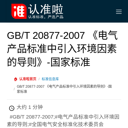
GB/T 20877-2007 《电气
产品标准中引入环境因素
的导则》-国家标准
🏠
认准啦首页
/
标准信息库
GB/T 20877-2007 《电气产品标准中引入环境因素的导则》-国
/
家标准
大约 1 分钟
#GB/T 20877-2007;#电气产品标准中引入环境因
素的导则;#全国电气安全标准化技术委员会