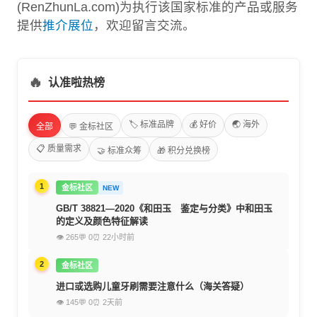
(RenZhunLa.com)为执行该国家标准的产品或服务
提供
推介展位
，欢迎留言交流。
🔥
认准啦热榜
🏷️ 标准品牌
💰 好价
🌏 海外
全部
💬 金标社区
📋 质量需求
🤝 标准众筹
🎁 积分兑换榜
1
金标社区
NEW
GB/T 38821—2020《和田玉 鉴定与分类》中和田玉
的定义及颜色特征解读
👁 265
💬 0
⏰ 22小时前
2
金标社区
进口或选购儿童牙刷需要注意什么（海关答疑）
👁 145
💬 0
⏰ 2天前