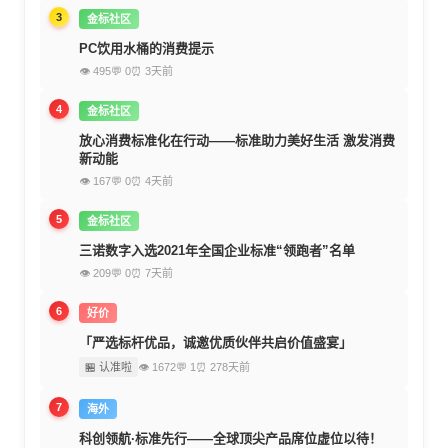
3
金标社区
PC饮用水桶的消费提示
👁 495
💬 0
⏰ 3天前
4
金标社区
放心消费标准化在行动——标准助力美好生活 激发消费
新动能
👁 167
💬 0
⏰ 4天前
5
金标社区
三诺数字入选2021年全国企业标准“领跑者”名单
👁 209
💬 0
⏰ 7天前
6
好价
「严选标杆优品，诚邀优质伙伴共启价值盛宴」
🏪 认准啦
👁 1672
💬 1
⏰ 278天前
7
海外
科创领航·标准先行——全球顶尖产品席位虚位以待！