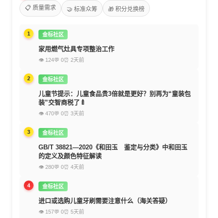
📋 质量需求
🤝 标准众筹
🎁 积分兑换榜
1
金标社区
家用燃气灶具专项整治工作
👁 124
💬 0
⏰ 2天前
2
金标社区
儿童节提示：儿童食品贵3倍就是更好？别再为“童装包
装”交智商税了🍼
👁 470
💬 0
⏰ 3天前
3
金标社区
GB/T 38821—2020《和田玉 鉴定与分类》中和田玉
的定义及颜色特征解读
👁 280
💬 0
⏰ 4天前
4
金标社区
进口或选购儿童牙刷需要注意什么（海关答疑）
👁 157
💬 0
⏰ 5天前