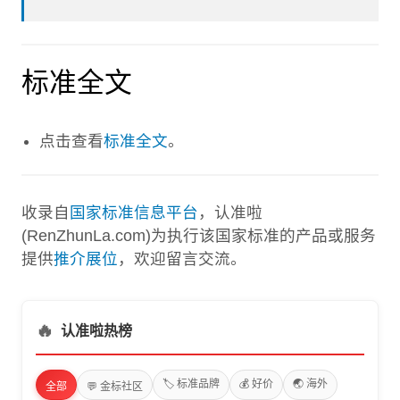
标准全文
点击查看
标准全文
。
收录自
国家标准信息平台
，认准啦
(RenZhunLa.com)为执行该国家标准的产品或服务
提供
推介展位
，欢迎留言交流。
🔥
认准啦热榜
🏷️ 标准品牌
💰 好价
🌏 海外
全部
💬 金标社区