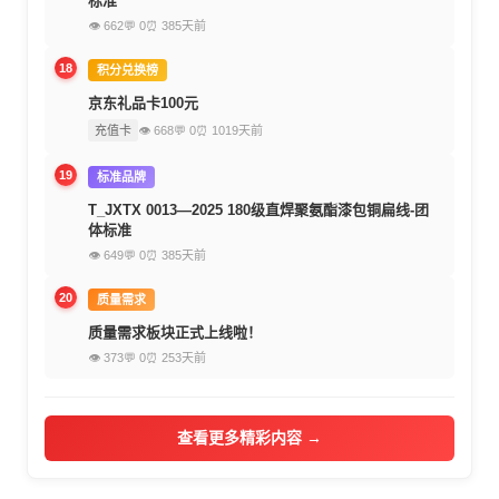
标准
👁 662
💬 0
⏰ 385天前
18
积分兑换榜
京东礼品卡100元
充值卡
👁 668
💬 0
⏰ 1019天前
19
标准品牌
T_JXTX 0013—2025 180级直焊聚氨酯漆包铜扁线-团
体标准
👁 649
💬 0
⏰ 385天前
20
质量需求
质量需求板块正式上线啦！
👁 373
💬 0
⏰ 253天前
查看更多精彩内容 →