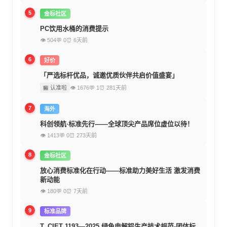
5
金标社区
PC饮用水桶的消费提示
👁 504
💬 0
⏰ 6天前
6
好价
「严选标杆优品，诚邀优质伙伴共启价值盛宴」
🏪 认准啦
👁 1676
💬 1
⏰ 281天前
7
海外
科创领航·标准先行——全球顶尖产品席位虚位以待！
👁 1413
💬 0
⏰ 273天前
8
金标社区
放心消费标准化在行动——标准助力美好生活 激发消费
新动能
👁 180
💬 0
⏰ 7天前
9
标准品牌
T_CIET 1193—2025 绿色电解铝生产技术规范-团体标