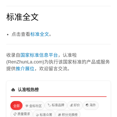
标准全文
点击查看
标准全文
。
收录自
国家标准信息平台
，认准啦
(RenZhunLa.com)为执行该国家标准的产品或服务
提供
推介展位
，欢迎留言交流。
🔥
认准啦热榜
🏷️ 标准品牌
💰 好价
🌏 海外
全部
💬 金标社区
📋 质量需求
🤝 标准众筹
🎁 积分兑换榜