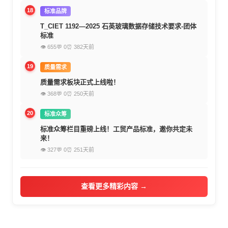
18
标准品牌
T_CIET 1192—2025 石英玻璃数据存储技术要求-团体
标准
👁 655
💬 0
⏰ 382天前
19
质量需求
质量需求板块正式上线啦！
👁 368
💬 0
⏰ 250天前
20
标准众筹
标准众筹栏目重磅上线！工贸产品标准，邀你共定未
来！
👁 327
💬 0
⏰ 251天前
查看更多精彩内容 →