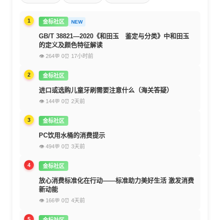
1
金标社区
NEW
GB/T 38821—2020《和田玉 鉴定与分类》中和田玉
的定义及颜色特征解读
👁 264
💬 0
⏰ 17小时前
2
金标社区
进口或选购儿童牙刷需要注意什么（海关答疑）
👁 144
💬 0
⏰ 2天前
3
金标社区
PC饮用水桶的消费提示
👁 494
💬 0
⏰ 3天前
4
金标社区
放心消费标准化在行动——标准助力美好生活 激发消费
新动能
👁 166
💬 0
⏰ 4天前
5