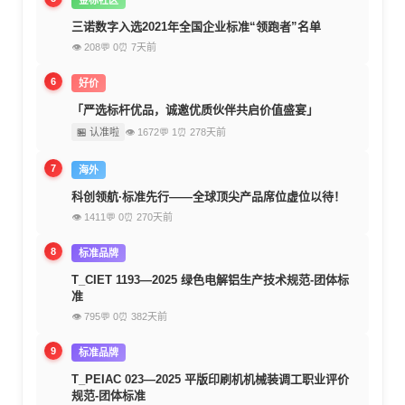
金标社区
三诺数字入选2021年全国企业标准“领跑者”名单
👁 208
💬 0
⏰ 7天前
6
好价
「严选标杆优品，诚邀优质伙伴共启价值盛宴」
🏪 认准啦
👁 1672
💬 1
⏰ 278天前
7
海外
科创领航·标准先行——全球顶尖产品席位虚位以待！
👁 1411
💬 0
⏰ 270天前
8
标准品牌
T_CIET 1193—2025 绿色电解铝生产技术规范-团体标
准
👁 795
💬 0
⏰ 382天前
9
标准品牌
T_PEIAC 023—2025 平版印刷机机械装调工职业评价
规范-团体标准