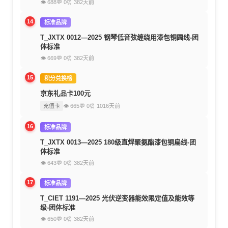
👁 688
💬 0
⏰ 382天前
14
标准品牌
T_JXTX 0012—2025 钢琴低音弦缠绕用漆包铜圆线-团
体标准
👁 669
💬 0
⏰ 382天前
15
积分兑换榜
京东礼品卡100元
充值卡
👁 665
💬 0
⏰ 1016天前
16
标准品牌
T_JXTX 0013—2025 180级直焊聚氨酯漆包铜扁线-团
体标准
👁 643
💬 0
⏰ 382天前
17
标准品牌
T_CIET 1191—2025 光伏逆变器能效限定值及能效等
级-团体标准
👁 650
💬 0
⏰ 382天前