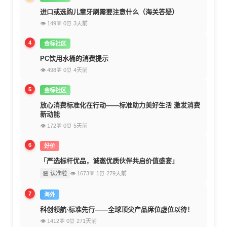
进口或选购儿童牙刷需要注意什么（海关答疑）
👁 149
💬 0
⏰ 3天前
4
金标社区
PC饮用水桶的消费提示
👁 498
💬 0
⏰ 4天前
5
金标社区
放心消费标准化在行动——标准助力美好生活 激发消费
新动能
👁 172
💬 0
⏰ 5天前
6
好价
「严选标杆优品，诚邀优质伙伴共启价值盛宴」
🏪 认准啦
👁 1673
💬 1
⏰ 279天前
7
海外
科创领航·标准先行——全球顶尖产品席位虚位以待！
👁 1412
💬 0
⏰ 271天前