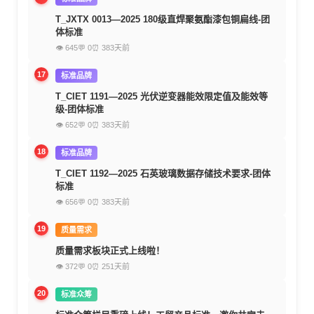
T_JXTX 0013—2025 180级直焊聚氨酯漆包铜扁线-团
体标准
👁 645
💬 0
⏰ 383天前
17
标准品牌
T_CIET 1191—2025 光伏逆变器能效限定值及能效等
级-团体标准
👁 652
💬 0
⏰ 383天前
18
标准品牌
T_CIET 1192—2025 石英玻璃数据存储技术要求-团体
标准
👁 656
💬 0
⏰ 383天前
19
质量需求
质量需求板块正式上线啦！
👁 372
💬 0
⏰ 251天前
20
标准众筹