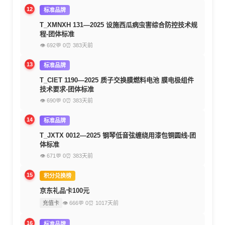
12
标准品牌
T_XMNXH 131—2025 设施西瓜病虫害综合防控技术规
程-团体标准
👁 692
💬 0
⏰ 383天前
13
标准品牌
T_CIET 1190—2025 质子交换膜燃料电池 膜电极组件
技术要求-团体标准
👁 690
💬 0
⏰ 383天前
14
标准品牌
T_JXTX 0012—2025 钢琴低音弦缠绕用漆包铜圆线-团
体标准
👁 671
💬 0
⏰ 383天前
15
积分兑换榜
京东礼品卡100元
充值卡
👁 666
💬 0
⏰ 1017天前
16
标准品牌