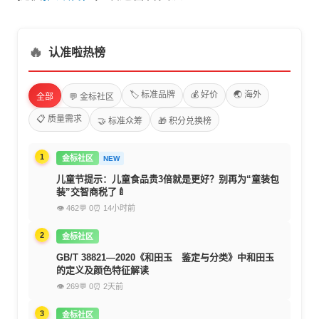
🔥
认准啦热榜
🏷️ 标准品牌
💰 好价
🌏 海外
全部
💬 金标社区
📋 质量需求
🤝 标准众筹
🎁 积分兑换榜
1
金标社区
NEW
儿童节提示：儿童食品贵3倍就是更好？别再为“童装包
装”交智商税了🍼
👁 462
💬 0
⏰ 14小时前
2
金标社区
GB/T 38821—2020《和田玉 鉴定与分类》中和田玉
的定义及颜色特征解读
👁 269
💬 0
⏰ 2天前
3
金标社区