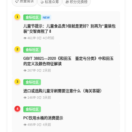
📋 质量需求
🤝 标准众筹
🎁 积分兑换榜
1
金标社区
NEW
儿童节提示：儿童食品贵3倍就是更好？别再为“童装包
装”交智商税了🍼
👁 461
💬 0
⏰ 4小时前
2
金标社区
GB/T 38821—2020《和田玉 鉴定与分类》中和田玉
的定义及颜色特征解读
👁 267
💬 0
⏰ 2天前
3
金标社区
进口或选购儿童牙刷需要注意什么（海关答疑）
👁 146
💬 0
⏰ 3天前
4
金标社区
PC饮用水桶的消费提示
👁 495
💬 0
⏰ 4天前