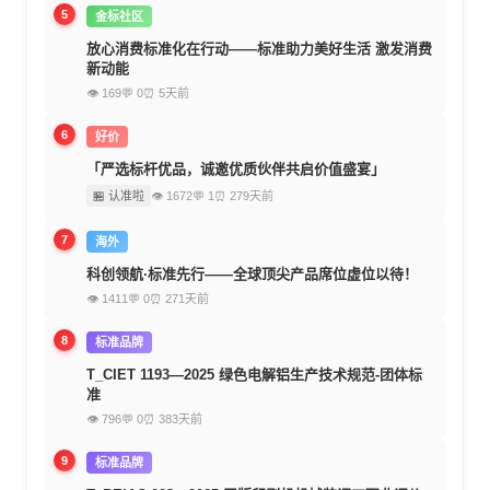
5
金标社区
放心消费标准化在行动——标准助力美好生活 激发消费
新动能
👁 169
💬 0
⏰ 5天前
6
好价
「严选标杆优品，诚邀优质伙伴共启价值盛宴」
🏪 认准啦
👁 1672
💬 1
⏰ 279天前
7
海外
科创领航·标准先行——全球顶尖产品席位虚位以待！
👁 1411
💬 0
⏰ 271天前
8
标准品牌
T_CIET 1193—2025 绿色电解铝生产技术规范-团体标
准
👁 796
💬 0
⏰ 383天前
9
标准品牌