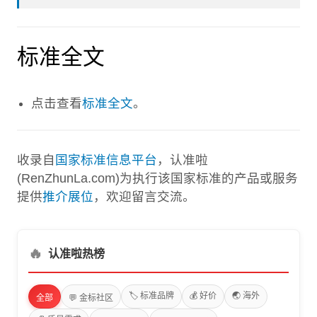
标准全文
点击查看
标准全文
。
收录自
国家标准信息平台
，认准啦
(RenZhunLa.com)为执行该国家标准的产品或服务
提供
推介展位
，欢迎留言交流。
🔥
认准啦热榜
🏷️ 标准品牌
💰 好价
🌏 海外
全部
💬 金标社区