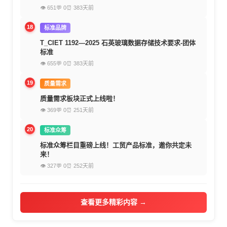
👁 651
💬 0
⏰ 383天前
18
标准品牌
T_CIET 1192—2025 石英玻璃数据存储技术要求-团体
标准
👁 655
💬 0
⏰ 383天前
19
质量需求
质量需求板块正式上线啦！
👁 369
💬 0
⏰ 251天前
20
标准众筹
标准众筹栏目重磅上线！工贸产品标准，邀你共定未
来！
👁 327
💬 0
⏰ 252天前
查看更多精彩内容 →