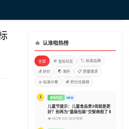
家标
🔥
认准啦热榜
🏷️ 标准品牌
全部
💬 金标社区
💰 好价
🌏 海外
📋 质量需求
🤝 标准众筹
🎁 积分兑换榜
1
金标社区
NEW
儿童节提示：儿童食品贵3倍就是更
好？别再为“童装包装”交智商税了🍼
👁 460
💬 0
⏰ 58分钟前