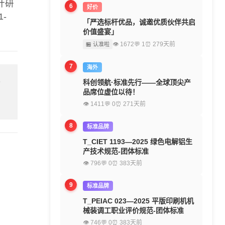
计研
6
好价
-
「严选标杆优品，诚邀优质伙伴共启
价值盛宴」
👁 1672
💬 1
⏰ 279天前
🏪 认准啦
7
海外
科创领航·标准先行——全球顶尖产
留
品席位虚位以待！
👁 1411
💬 0
⏰ 271天前
8
标准品牌
T_CIET 1193—2025 绿色电解铝生
产技术规范-团体标准
👁 796
💬 0
⏰ 383天前
9
标准品牌
T_PEIAC 023—2025 平版印刷机机
械装调工职业评价规范-团体标准
👁 746
💬 0
⏰ 383天前