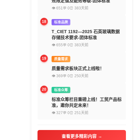
效限定值及能效等级-团体标准
👁 651
💬 0
⏰ 383天前
18
标准品牌
T_CIET 1192—2025 石英玻璃数据
存储技术要求-团体标准
👁 655
💬 0
⏰ 383天前
19
质量需求
质量需求板块正式上线啦！
👁 369
💬 0
⏰ 250天前
20
标准众筹
标准众筹栏目重磅上线！工贸产品标
准，邀你共定未来！
👁 327
💬 0
⏰ 251天前
查看更多精彩内容 →