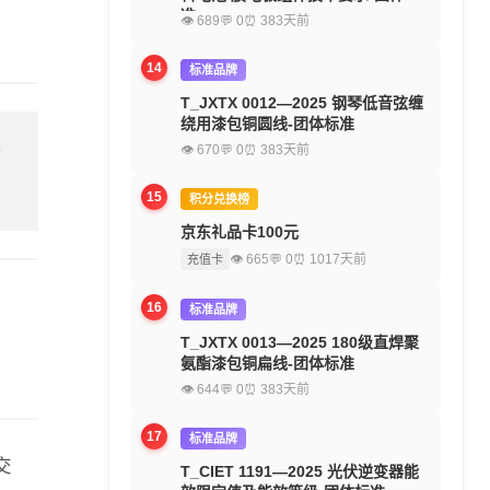
准
👁 689
💬 0
⏰ 383天前
14
标准品牌
T_JXTX 0012—2025 钢琴低音弦缠
绕用漆包铜圆线-团体标准
👁 670
💬 0
⏰ 383天前
留
15
积分兑换榜
京东礼品卡100元
👁 665
💬 0
⏰ 1017天前
充值卡
16
标准品牌
T_JXTX 0013—2025 180级直焊聚
氨酯漆包铜扁线-团体标准
👁 644
💬 0
⏰ 383天前
17
标准品牌
交
T_CIET 1191—2025 光伏逆变器能