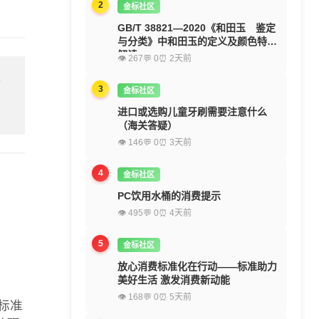
2
金标社区
GB/T 38821—2020《和田玉 鉴定
与分类》中和田玉的定义及颜色特征
解读
👁 267
💬 0
⏰ 2天前
留
3
金标社区
进口或选购儿童牙刷需要注意什么
（海关答疑）
👁 146
💬 0
⏰ 3天前
4
金标社区
PC饮用水桶的消费提示
👁 495
💬 0
⏰ 4天前
5
金标社区
放心消费标准化在行动——标准助力
美好生活 激发消费新动能
👁 168
💬 0
⏰ 5天前
冷标准