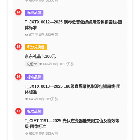
👁 690
💬 0
⏰ 383天前
14
标准品牌
T_JXTX 0012—2025 钢琴低音弦缠绕用漆包铜圆线-团
体标准
👁 671
💬 0
⏰ 383天前
15
积分兑换榜
京东礼品卡100元
充值卡
👁 666
💬 0
⏰ 1017天前
16
标准品牌
T_JXTX 0013—2025 180级直焊聚氨酯漆包铜扁线-团
体标准
👁 645
💬 0
⏰ 383天前
17
标准品牌
T_CIET 1191—2025 光伏逆变器能效限定值及能效等
级-团体标准
👁 652
💬 0
⏰ 383天前