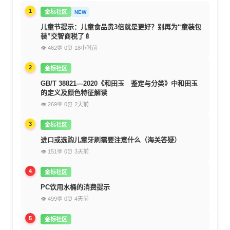
1
金标社区
NEW
儿童节提示：儿童食品贵3倍就是更好？别再为“童装包
装”交智商税了🍼
👁 462
💬 0
⏰ 18小时前
2
金标社区
GB/T 38821—2020《和田玉 鉴定与分类》中和田玉
的定义及颜色特征解读
👁 269
💬 0
⏰ 2天前
3
金标社区
进口或选购儿童牙刷需要注意什么（海关答疑）
👁 151
💬 0
⏰ 3天前
4
金标社区
PC饮用水桶的消费提示
👁 499
💬 0
⏰ 4天前
5
金标社区