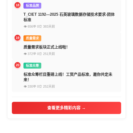
18
标准品牌
T_CIET 1192—2025 石英玻璃数据存储技术要求-团体
标准
👁 656
💬 0
⏰ 383天前
19
质量需求
质量需求板块正式上线啦！
👁 372
💬 0
⏰ 251天前
20
标准众筹
标准众筹栏目重磅上线！工贸产品标准，邀你共定未
来！
👁 330
💬 0
⏰ 252天前
查看更多精彩内容 →