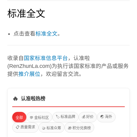
标准全文
点击查看
标准全文
。
收录自
国家标准信息平台
，认准啦
(RenZhunLa.com)为执行该国家标准的产品或服务
提供
推介展位
，欢迎留言交流。
🔥
认准啦热榜
🏷️ 标准品牌
💰 好价
🌏 海外
全部
💬 金标社区
📋 质量需求
🤝 标准众筹
🎁 积分兑换榜