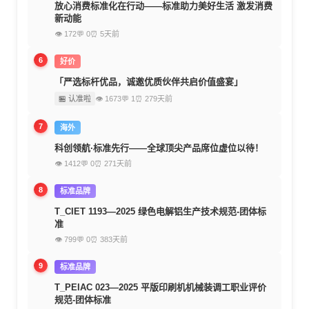
放心消费标准化在行动——标准助力美好生活 激发消费
新动能
👁 172
💬 0
⏰ 5天前
6
好价
「严选标杆优品，诚邀优质伙伴共启价值盛宴」
🏪 认准啦
👁 1673
💬 1
⏰ 279天前
7
海外
科创领航·标准先行——全球顶尖产品席位虚位以待！
👁 1412
💬 0
⏰ 271天前
8
标准品牌
T_CIET 1193—2025 绿色电解铝生产技术规范-团体标
准
👁 799
💬 0
⏰ 383天前
9
标准品牌
T_PEIAC 023—2025 平版印刷机机械装调工职业评价
规范-团体标准