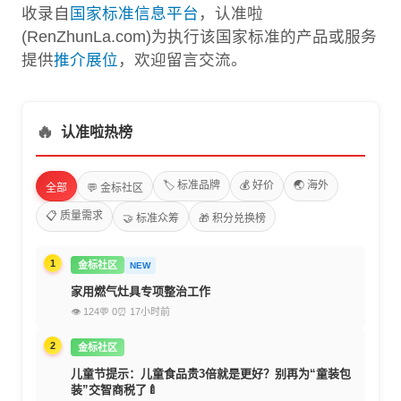
收录自
国家标准信息平台
，认准啦
(RenZhunLa.com)为执行该国家标准的产品或服务
提供
推介展位
，欢迎留言交流。
🔥
认准啦热榜
🏷️ 标准品牌
💰 好价
🌏 海外
全部
💬 金标社区
📋 质量需求
🤝 标准众筹
🎁 积分兑换榜
1
金标社区
NEW
家用燃气灶具专项整治工作
👁 124
💬 0
⏰ 17小时前
2
金标社区
儿童节提示：儿童食品贵3倍就是更好？别再为“童装包
装”交智商税了🍼