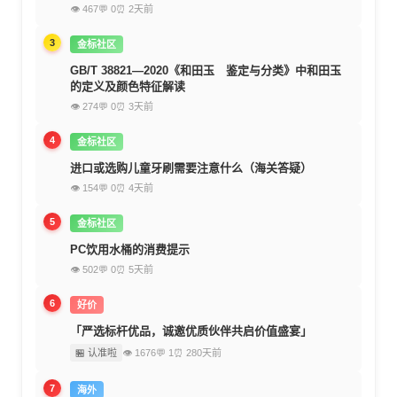
👁 467
💬 0
⏰ 2天前
3
金标社区
GB/T 38821—2020《和田玉 鉴定与分类》中和田玉
的定义及颜色特征解读
👁 274
💬 0
⏰ 3天前
4
金标社区
进口或选购儿童牙刷需要注意什么（海关答疑）
👁 154
💬 0
⏰ 4天前
5
金标社区
PC饮用水桶的消费提示
👁 502
💬 0
⏰ 5天前
6
好价
「严选标杆优品，诚邀优质伙伴共启价值盛宴」
🏪 认准啦
👁 1676
💬 1
⏰ 280天前
7
海外