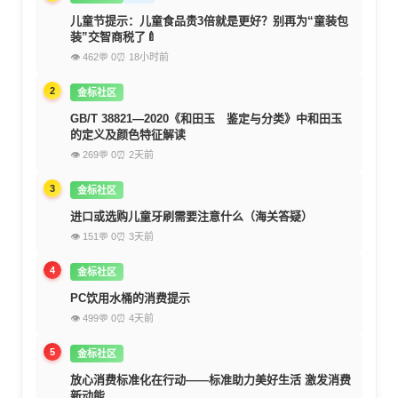
儿童节提示：儿童食品贵3倍就是更好？别再为“童装包
装”交智商税了🍼
👁 462
💬 0
⏰ 18小时前
2
金标社区
GB/T 38821—2020《和田玉 鉴定与分类》中和田玉
的定义及颜色特征解读
👁 269
💬 0
⏰ 2天前
3
金标社区
进口或选购儿童牙刷需要注意什么（海关答疑）
👁 151
💬 0
⏰ 3天前
4
金标社区
PC饮用水桶的消费提示
👁 499
💬 0
⏰ 4天前
5
金标社区
放心消费标准化在行动——标准助力美好生活 激发消费
新动能