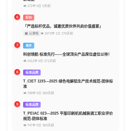
👁 172
💬 0
⏰ 5天前
6
好价
「严选标杆优品，诚邀优质伙伴共启价值盛宴」
🏪 认准啦
👁 1673
💬 1
⏰ 279天前
7
海外
科创领航·标准先行——全球顶尖产品席位虚位以待！
👁 1412
💬 0
⏰ 271天前
8
标准品牌
T_CIET 1193—2025 绿色电解铝生产技术规范-团体标
准
👁 799
💬 0
⏰ 383天前
9
标准品牌
T_PEIAC 023—2025 平版印刷机机械装调工职业评价
规范-团体标准
👁 747
💬 0
⏰ 383天前