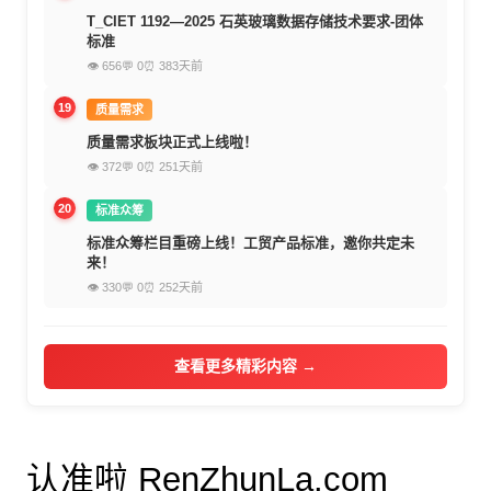
T_CIET 1192—2025 石英玻璃数据存储技术要求-团体
标准
👁 656
💬 0
⏰ 383天前
19
质量需求
质量需求板块正式上线啦！
👁 372
💬 0
⏰ 251天前
20
标准众筹
标准众筹栏目重磅上线！工贸产品标准，邀你共定未
来！
👁 330
💬 0
⏰ 252天前
查看更多精彩内容 →
认准啦 RenZhunLa.com