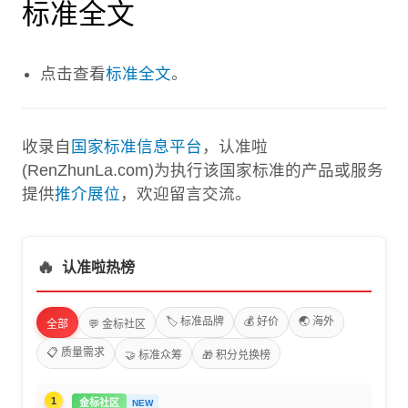
标准全文
点击查看
标准全文
。
收录自
国家标准信息平台
，认准啦
(RenZhunLa.com)为执行该国家标准的产品或服务
提供
推介展位
，欢迎留言交流。
🔥
认准啦热榜
🏷️ 标准品牌
💰 好价
🌏 海外
全部
💬 金标社区
📋 质量需求
🤝 标准众筹
🎁 积分兑换榜
1
金标社区
NEW