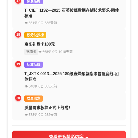
17
标准品牌
T_CIET 1192—2025 石英玻璃数据存储技术要求-团体
标准
👁 661
💬 0
⏰ 385天前
18
积分兑换榜
京东礼品卡100元
充值卡
👁 668
💬 0
⏰ 1018天前
19
标准品牌
T_JXTX 0013—2025 180级直焊聚氨酯漆包铜扁线-团
体标准
👁 648
💬 0
⏰ 385天前
20
质量需求
质量需求板块正式上线啦！
👁 373
💬 0
⏰ 252天前
查看更多精彩内容 →