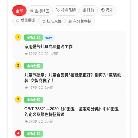
🏷️ 标准品牌
💰 好价
🌏 海外
全部
💬 金标社区
📋 质量需求
🤝 标准众筹
🎁 积分兑换榜
1
金标社区
NEW
家用燃气灶具专项整治工作
👁 124
💬 0
⏰ 20小时前
2
金标社区
儿童节提示：儿童食品贵3倍就是更好？别再为“童装包
装”交智商税了🍼
👁 467
💬 0
⏰ 2天前
3
金标社区
GB/T 38821—2020《和田玉 鉴定与分类》中和田玉
的定义及颜色特征解读
👁 275
💬 0
⏰ 3天前
4
金标社区