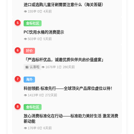
进口或选购儿童牙刷需要注意什么（海关答疑）
👁 155
💬 0
⏰ 4天前
5
金标社区
PC饮用水桶的消费提示
👁 503
💬 0
⏰ 5天前
6
好价
「严选标杆优品，诚邀优质伙伴共启价值盛宴」
🏪 认准啦
👁 1676
💬 1
⏰ 280天前
7
海外
科创领航·标准先行——全球顶尖产品席位虚位以待！
👁 1413
💬 0
⏰ 272天前
8
金标社区
放心消费标准化在行动——标准助力美好生活 激发消费
新动能
👁 176
💬 0
⏰ 6天前