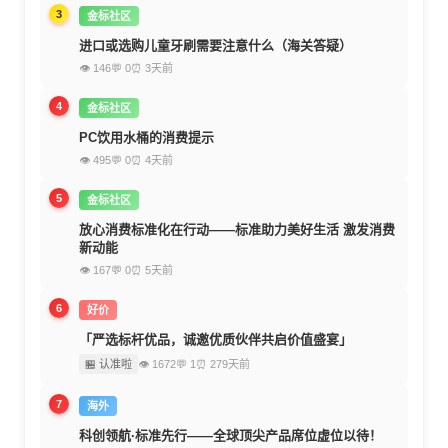
3
金标社区
进口或选购儿童牙刷需要注意什么（海关答疑）
👁 146
💬 0
⏰ 3天前
4
金标社区
PC饮用水桶的消费提示
👁 495
💬 0
⏰ 4天前
5
金标社区
放心消费标准化在行动——标准助力美好生活 激发消费
新动能
👁 167
💬 0
⏰ 5天前
6
好价
「严选标杆优品，诚邀优质伙伴共启价值盛宴」
🏪 认准啦
👁 1672
💬 1
⏰ 279天前
7
海外
科创领航·标准先行——全球顶尖产品席位虚位以待！