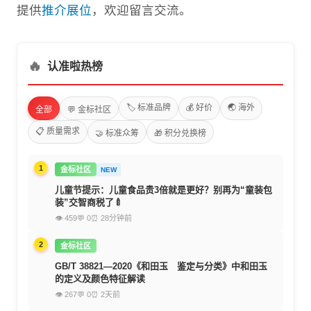
提供
推介展位
，欢迎留言交流。
🔥
认准啦热榜
🏷️ 标准品牌
💰 好价
🌏 海外
全部
💬 金标社区
📋 质量需求
🤝 标准众筹
🎁 积分兑换榜
1
金标社区
NEW
儿童节提示：儿童食品贵3倍就是更好？别再为“童装包
装”交智商税了🍼
👁 459
💬 0
⏰ 28分钟前
2
金标社区
GB/T 38821—2020《和田玉 鉴定与分类》中和田玉
的定义及颜色特征解读
👁 267
💬 0
⏰ 2天前