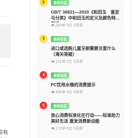
2
金标社区
GB/T 38821—2020《和田玉 鉴定
与分类》中和田玉的定义及颜色特征
解读
👁 269
💬 0
⏰ 2天前
留
3
金标社区
进口或选购儿童牙刷需要注意什么
（海关答疑）
👁 151
💬 0
⏰ 3天前
4
金标社区
PC饮用水桶的消费提示
👁 499
💬 0
⏰ 4天前
5
金标社区
放心消费标准化在行动——标准助力
美好生活 激发消费新动能
👁 172
💬 0
⏰ 5天前
国有