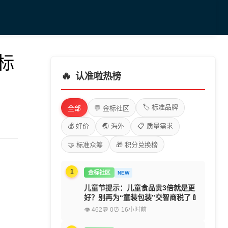
家标
🔥
认准啦热榜
🏷️ 标准品牌
全部
💬 金标社区
💰 好价
🌏 海外
📋 质量需求
🤝 标准众筹
🎁 积分兑换榜
1
金标社区
NEW
儿童节提示：儿童食品贵3倍就是更
好？别再为“童装包装”交智商税了🍼
👁 462
💬 0
⏰ 16小时前