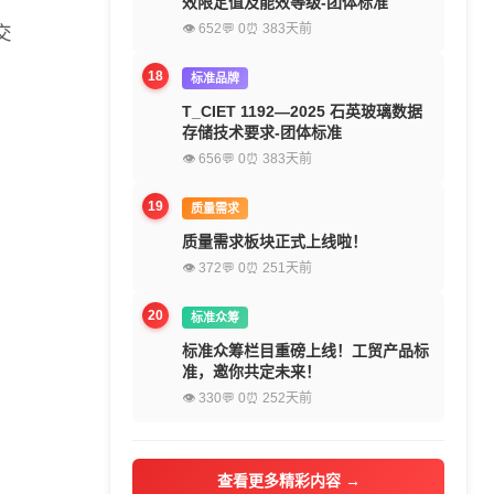
效限定值及能效等级-团体标准
👁 652
💬 0
⏰ 383天前
交
18
标准品牌
T_CIET 1192—2025 石英玻璃数据
存储技术要求-团体标准
👁 656
💬 0
⏰ 383天前
19
质量需求
质量需求板块正式上线啦！
👁 372
💬 0
⏰ 251天前
20
标准众筹
标准众筹栏目重磅上线！工贸产品标
准，邀你共定未来！
👁 330
💬 0
⏰ 252天前
查看更多精彩内容 →