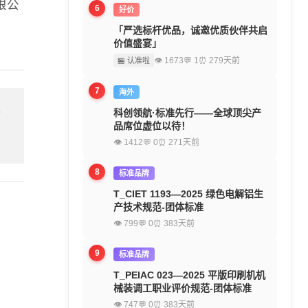
限公
6
好价
「严选标杆优品，诚邀优质伙伴共启
价值盛宴」
👁 1673
💬 1
⏰ 279天前
🏪 认准啦
7
海外
科创领航·标准先行——全球顶尖产
留
品席位虚位以待！
👁 1412
💬 0
⏰ 271天前
8
标准品牌
T_CIET 1193—2025 绿色电解铝生
产技术规范-团体标准
👁 799
💬 0
⏰ 383天前
9
标准品牌
T_PEIAC 023—2025 平版印刷机机
械装调工职业评价规范-团体标准
👁 747
💬 0
⏰ 383天前