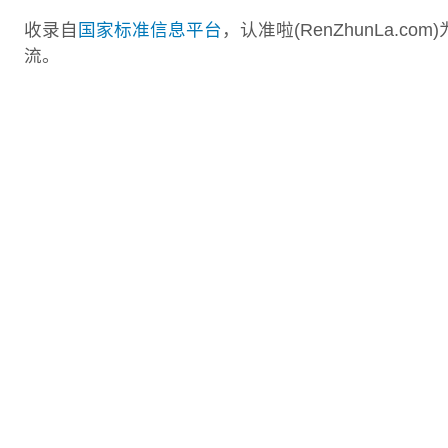
收录自
国家标准信息平台
，认准啦(RenZhunLa.
流。