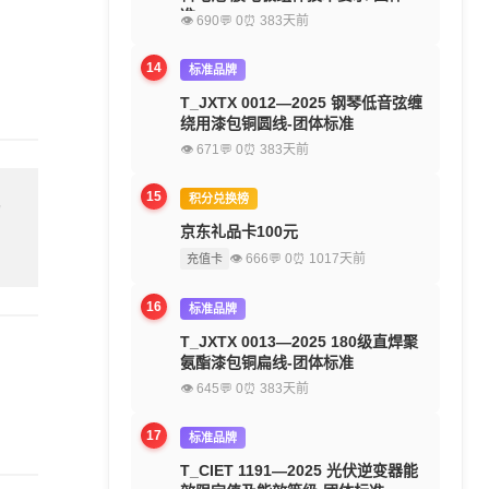
准
👁 690
💬 0
⏰ 383天前
14
标准品牌
T_JXTX 0012—2025 钢琴低音弦缠
绕用漆包铜圆线-团体标准
👁 671
💬 0
⏰ 383天前
15
积分兑换榜
留
京东礼品卡100元
👁 666
💬 0
⏰ 1017天前
充值卡
16
标准品牌
T_JXTX 0013—2025 180级直焊聚
氨酯漆包铜扁线-团体标准
👁 645
💬 0
⏰ 383天前
17
标准品牌
T_CIET 1191—2025 光伏逆变器能