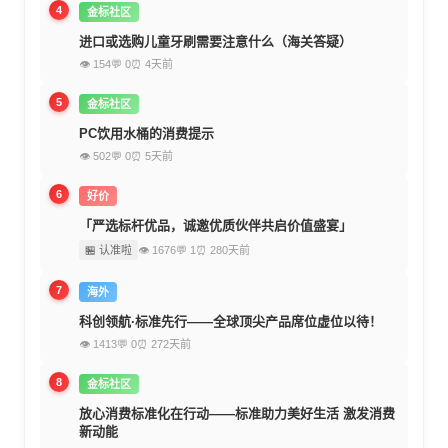
4
金标社区
进口或选购儿童牙刷需要注意什么（海关答疑）
👁 154
💬 0
⏰ 4天前
5
金标社区
PC饮用水桶的消费提示
👁 502
💬 0
⏰ 5天前
6
好价
「严选标杆优品，诚邀优质伙伴共启价值盛宴」
🏪 认准啦
👁 1676
💬 1
⏰ 280天前
7
海外
科创领航·标准先行——全球顶尖产品席位虚位以待！
👁 1413
💬 0
⏰ 272天前
8
金标社区
放心消费标准化在行动——标准助力美好生活 激发消费
新动能