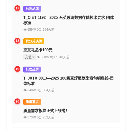
17
标准品牌
T_CIET 1192—2025 石英玻璃数据存储技术要求-团体
标准
👁 659
💬 0
⏰ 384天前
18
积分兑换榜
京东礼品卡100元
充值卡
👁 668
💬 0
⏰ 1018天前
19
标准品牌
T_JXTX 0013—2025 180级直焊聚氨酯漆包铜扁线-团
体标准
👁 648
💬 0
⏰ 384天前
20
质量需求
质量需求板块正式上线啦！
👁 373
💬 0
⏰ 252天前