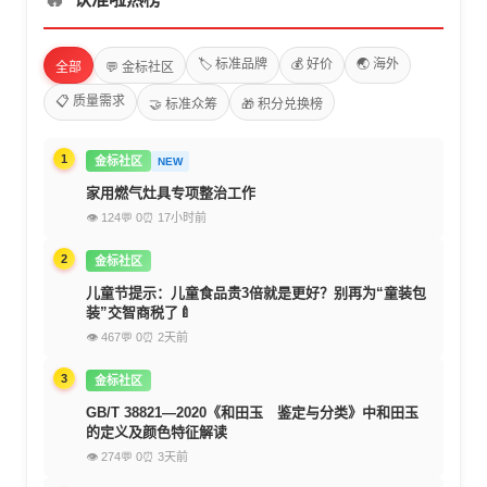
🏷️ 标准品牌
💰 好价
🌏 海外
全部
💬 金标社区
📋 质量需求
🤝 标准众筹
🎁 积分兑换榜
1
金标社区
NEW
家用燃气灶具专项整治工作
👁 124
💬 0
⏰ 17小时前
2
金标社区
儿童节提示：儿童食品贵3倍就是更好？别再为“童装包
装”交智商税了🍼
👁 467
💬 0
⏰ 2天前
3
金标社区
GB/T 38821—2020《和田玉 鉴定与分类》中和田玉
的定义及颜色特征解读
👁 274
💬 0
⏰ 3天前