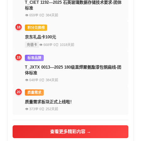
T_CIET 1192—2025 石英玻璃数据存储技术要求-团体
标准
👁 659
💬 0
⏰ 384天前
18
积分兑换榜
京东礼品卡100元
充值卡
👁 668
💬 0
⏰ 1018天前
19
标准品牌
T_JXTX 0013—2025 180级直焊聚氨酯漆包铜扁线-团
体标准
👁 648
💬 0
⏰ 384天前
20
质量需求
质量需求板块正式上线啦！
👁 373
💬 0
⏰ 252天前
查看更多精彩内容 →