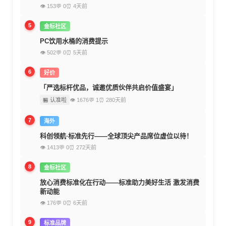
👁 153
💬 0
⏰ 4天前
5
金标社区
PC饮用水桶的消费提示
👁 502
💬 0
⏰ 5天前
6
好价
「严选标杆优品，诚邀优质伙伴共启价值盛宴」
🏪 认准啦
👁 1676
💬 1
⏰ 280天前
7
海外
科创领航·标准先行——全球顶尖产品席位虚位以待！
👁 1413
💬 0
⏰ 272天前
8
金标社区
放心消费标准化在行动——标准助力美好生活 激发消费
新动能
👁 176
💬 0
⏰ 6天前
9
标准品牌