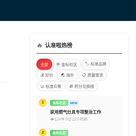
🔥
认准啦热榜
🏷️ 标准品牌
全部
💬 金标社区
💰 好价
🌏 海外
📋 质量需求
🤝 标准众筹
🎁 积分兑换榜
1
金标社区
NEW
家用燃气灶具专项整治工作
👁 124
💬 0
⏰ 22小时前
2
金标社区