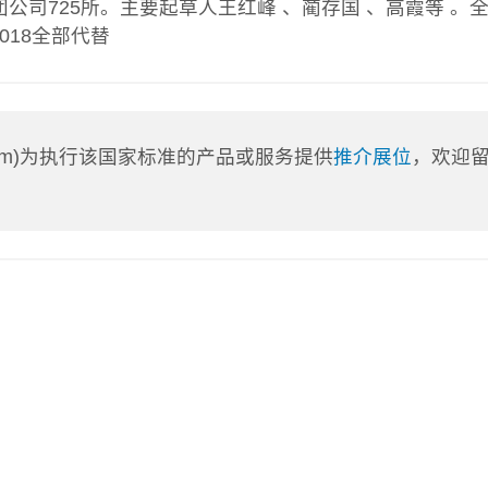
司725所。主要起草人王红峰 、蔺存国 、高霞等 。
9-2018全部代替
a.com)为执行该国家标准的产品或服务提供
推介展位
，欢迎