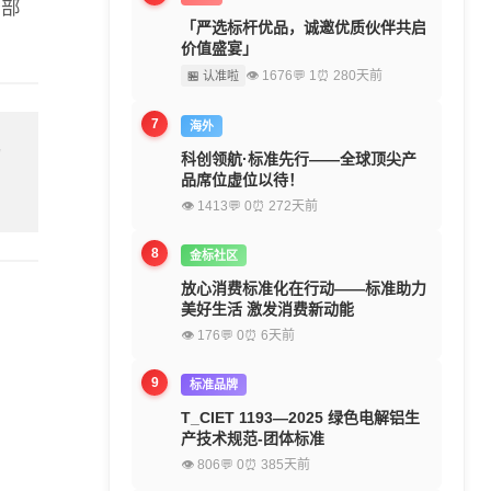
全部
「严选标杆优品，诚邀优质伙伴共启
价值盛宴」
👁 1676
💬 1
⏰ 280天前
🏪 认准啦
7
海外
留
科创领航·标准先行——全球顶尖产
品席位虚位以待！
👁 1413
💬 0
⏰ 272天前
8
金标社区
放心消费标准化在行动——标准助力
美好生活 激发消费新动能
👁 176
💬 0
⏰ 6天前
9
标准品牌
T_CIET 1193—2025 绿色电解铝生
产技术规范-团体标准
👁 806
💬 0
⏰ 385天前