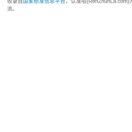
收录自
国家标准信息平台
，认准啦(RenZhunLa.
流。