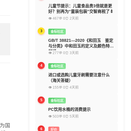
儿童节提示：儿童食品贵3倍就是更
好？别再为“童装包装”交智商税了🍼
👁 467
💬 0
⏰ 2天前
3
金标社区
留
GB/T 38821—2020《和田玉 鉴定
与分类》中和田玉的定义及颜色特征
解读
👁 277
💬 0
⏰ 3天前
4
金标社区
进口或选购儿童牙刷需要注意什么
（海关答疑）
👁 155
💬 0
⏰ 4天前
5
金标社区
PC饮用水桶的消费提示
👁 503
💬 0
⏰ 5天前
门为国
6
好价