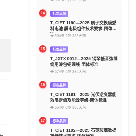
👁 697
💬 0
⏰ 385天前
14
标准品牌
T_CIET 1190—2025 质子交换膜燃
料电池 膜电极组件技术要求-团体标
准
👁 694
💬 0
⏰ 385天前
15
标准品牌
留
T_JXTX 0012—2025 钢琴低音弦缠
绕用漆包铜圆线-团体标准
👁 674
💬 0
⏰ 385天前
16
标准品牌
T_CIET 1191—2025 光伏逆变器能
效限定值及能效等级-团体标准
👁 654
💬 0
⏰ 385天前
17
标准品牌
T_CIET 1192—2025 石英玻璃数据