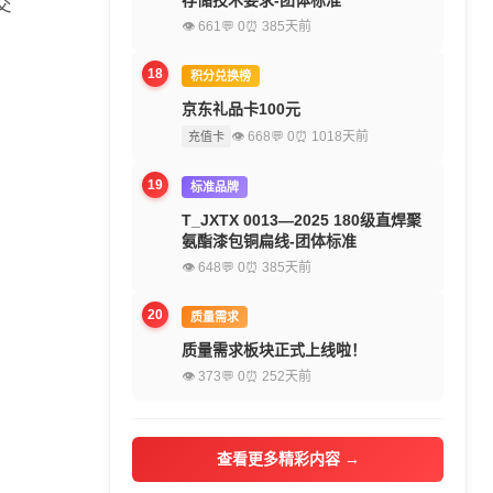
存储技术要求-团体标准
交
👁 661
💬 0
⏰ 385天前
18
积分兑换榜
京东礼品卡100元
👁 668
💬 0
⏰ 1018天前
充值卡
19
标准品牌
T_JXTX 0013—2025 180级直焊聚
氨酯漆包铜扁线-团体标准
👁 648
💬 0
⏰ 385天前
20
质量需求
质量需求板块正式上线啦！
👁 373
💬 0
⏰ 252天前
查看更多精彩内容 →