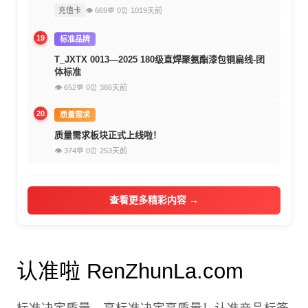
充值卡
👁 669
💬 0
⏰ 1019天前
19
标准品牌
T_JXTX 0013—2025 180级直焊聚氨酯漆包铜扁线-团
体标准
👁 652
💬 0
⏰ 386天前
20
质量需求
质量需求板块正式上线啦！
👁 374
💬 0
⏰ 253天前
查看更多精彩内容 →
认准啦 RenZhunLa.com