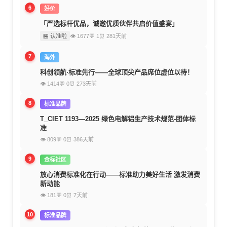
6
好价
「严选标杆优品，诚邀优质伙伴共启价值盛宴」
🏪 认准啦
👁 1677
💬 1
⏰ 281天前
7
海外
科创领航·标准先行——全球顶尖产品席位虚位以待！
👁 1414
💬 0
⏰ 273天前
8
标准品牌
T_CIET 1193—2025 绿色电解铝生产技术规范-团体标
准
👁 809
💬 0
⏰ 386天前
9
金标社区
放心消费标准化在行动——标准助力美好生活 激发消费
新动能
👁 181
💬 0
⏰ 7天前
10
标准品牌