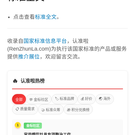
点击查看
标准全文
。
收录自
国家标准信息平台
，认准啦
(RenZhunLa.com)为执行该国家标准的产品或服务
提供
推介展位
，欢迎留言交流。
🔥
认准啦热榜
🏷️ 标准品牌
💰 好价
🌏 海外
全部
💬 金标社区
📋 质量需求
🤝 标准众筹
🎁 积分兑换榜
1
金标社区
家用燃气灶具专项整治工作