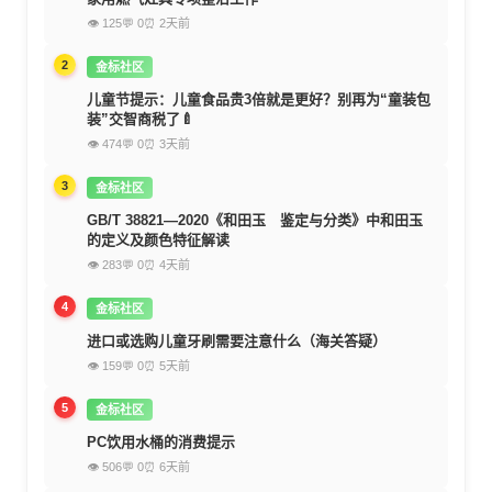
👁 125
💬 0
⏰ 2天前
2
金标社区
儿童节提示：儿童食品贵3倍就是更好？别再为“童装包
装”交智商税了🍼
👁 474
💬 0
⏰ 3天前
3
金标社区
GB/T 38821—2020《和田玉 鉴定与分类》中和田玉
的定义及颜色特征解读
👁 283
💬 0
⏰ 4天前
4
金标社区
进口或选购儿童牙刷需要注意什么（海关答疑）
👁 159
💬 0
⏰ 5天前
5
金标社区
PC饮用水桶的消费提示
👁 506
💬 0
⏰ 6天前