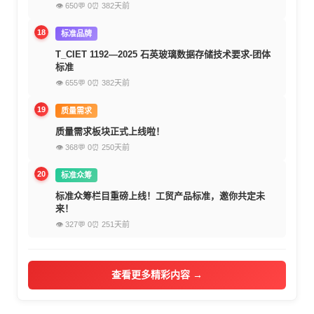
👁 650
💬 0
⏰ 382天前
18
标准品牌
T_CIET 1192—2025 石英玻璃数据存储技术要求-团体
标准
👁 655
💬 0
⏰ 382天前
19
质量需求
质量需求板块正式上线啦！
👁 368
💬 0
⏰ 250天前
20
标准众筹
标准众筹栏目重磅上线！工贸产品标准，邀你共定未
来！
👁 327
💬 0
⏰ 251天前
查看更多精彩内容 →