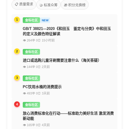
📋 质量需求
🤝 标准众筹
🎁 积分兑换榜
1
金标社区
NEW
GB/T 38821—2020《和田玉 鉴定与分类》中和田玉
的定义及颜色特征解读
👁 264
💬 0
⏰ 15小时前
2
金标社区
进口或选购儿童牙刷需要注意什么（海关答疑）
👁 144
💬 0
⏰ 2天前
3
金标社区
PC饮用水桶的消费提示
👁 493
💬 0
⏰ 3天前
4
金标社区
放心消费标准化在行动——标准助力美好生活 激发消费
新动能
👁 165
💬 0
⏰ 4天前