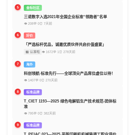
5
金标社区
三诺数字入选2021年全国企业标准“领跑者”名单
👁 208
💬 0
⏰ 7天前
6
好价
「严选标杆优品，诚邀优质伙伴共启价值盛宴」
🏪 认准啦
👁 1672
💬 1
⏰ 278天前
7
海外
科创领航·标准先行——全球顶尖产品席位虚位以待！
👁 1407
💬 0
⏰ 270天前
8
标准品牌
T_CIET 1193—2025 绿色电解铝生产技术规范-团体标
准
👁 795
💬 0
⏰ 382天前
9
标准品牌
T_PEIAC 023—2025 平版印刷机机械装调工职业评价