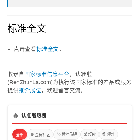
标准全文
点击查看
标准全文
。
收录自
国家标准信息平台
，认准啦
(RenZhunLa.com)为执行该国家标准的产品或服务
提供
推介展位
，欢迎留言交流。
🔥
认准啦热榜
🏷️ 标准品牌
💰 好价
🌏 海外
全部
💬 金标社区