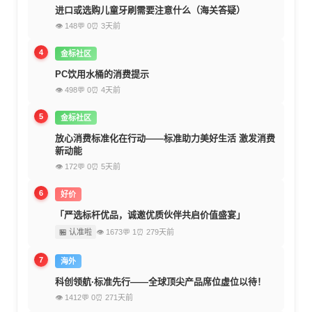
进口或选购儿童牙刷需要注意什么（海关答疑）
👁 148
💬 0
⏰ 3天前
4
金标社区
PC饮用水桶的消费提示
👁 498
💬 0
⏰ 4天前
5
金标社区
放心消费标准化在行动——标准助力美好生活 激发消费
新动能
👁 172
💬 0
⏰ 5天前
6
好价
「严选标杆优品，诚邀优质伙伴共启价值盛宴」
🏪 认准啦
👁 1673
💬 1
⏰ 279天前
7
海外
科创领航·标准先行——全球顶尖产品席位虚位以待！
👁 1412
💬 0
⏰ 271天前