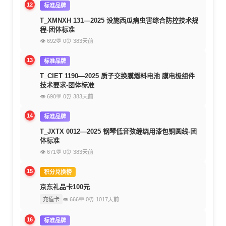
12
标准品牌
T_XMNXH 131—2025 设施西瓜病虫害综合防控技术规
程-团体标准
👁 692
💬 0
⏰ 383天前
13
标准品牌
T_CIET 1190—2025 质子交换膜燃料电池 膜电极组件
技术要求-团体标准
👁 690
💬 0
⏰ 383天前
14
标准品牌
T_JXTX 0012—2025 钢琴低音弦缠绕用漆包铜圆线-团
体标准
👁 671
💬 0
⏰ 383天前
15
积分兑换榜
京东礼品卡100元
充值卡
👁 666
💬 0
⏰ 1017天前
16
标准品牌