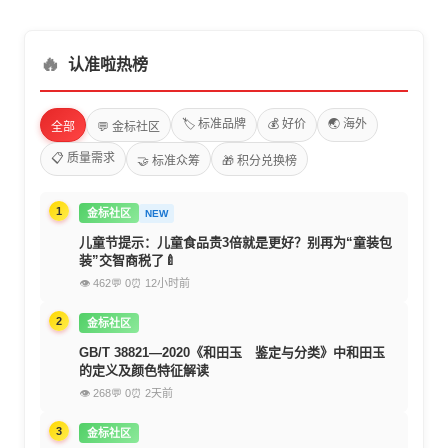
🔥
认准啦热榜
🏷️ 标准品牌
💰 好价
🌏 海外
全部
💬 金标社区
📋 质量需求
🤝 标准众筹
🎁 积分兑换榜
1
金标社区
NEW
儿童节提示：儿童食品贵3倍就是更好？别再为“童装包
装”交智商税了🍼
👁 462
💬 0
⏰ 12小时前
2
金标社区
GB/T 38821—2020《和田玉 鉴定与分类》中和田玉
的定义及颜色特征解读
👁 268
💬 0
⏰ 2天前
3
金标社区