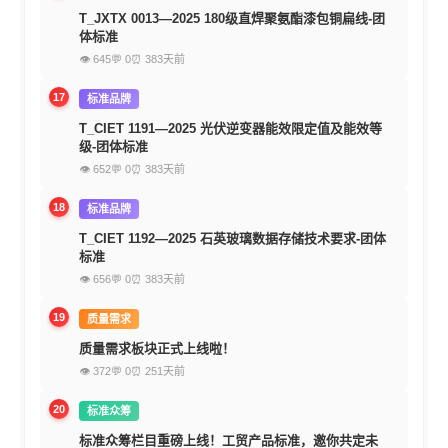
T_JXTX 0013—2025 180级直焊聚氨酯漆包铜扁线-团
体标准
👁 645
💬 0
⏰ 383天前
17
标准品牌
T_CIET 1191—2025 光伏逆变器能效限定值及能效等
级-团体标准
👁 652
💬 0
⏰ 383天前
18
标准品牌
T_CIET 1192—2025 石英玻璃数据存储技术要求-团体
标准
👁 656
💬 0
⏰ 383天前
19
质量需求
质量需求板块正式上线啦！
👁 372
💬 0
⏰ 251天前
20
标准众筹
标准众筹栏目重磅上线！工贸产品标准，邀你共定未